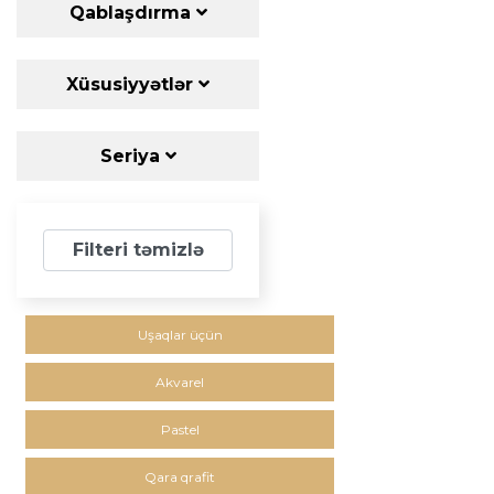
Qablaşdırma
Xüsusiyyətlər
Seriya
Filteri təmizlə
Uşaqlar üçün
Akvarel
Pastel
Qara qrafit