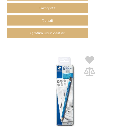
Tamqrafit
Rəngli
Qrafika üçün dəstlər