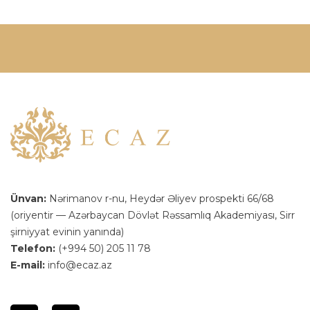
Ünvan:
Nərimanov r-nu, Heydər Əliyev prospekti 66/68
(oriyentir — Azərbaycan Dövlət Rəssamlıq Akademiyası, Sirr
şirniyyat evinin yanında)
Telefon:
(+994 50) 205 11 78
E-mail:
info@ecaz.az