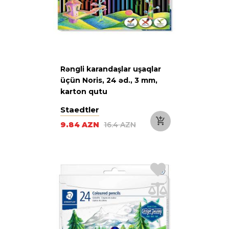
Rəngli karandaşlar uşaqlar
üçün Noris, 24 əd., 3 mm,
karton qutu
Staedtler
9.84 AZN
16.4 AZN