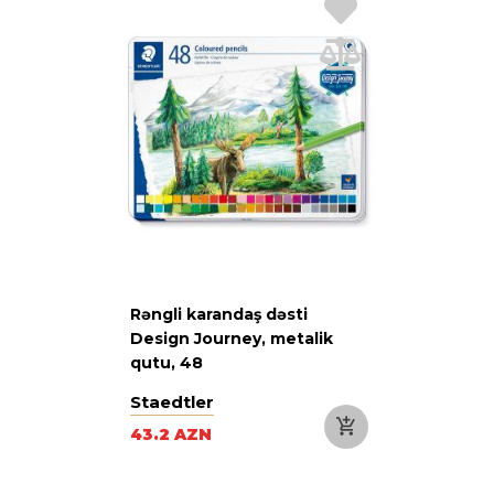
Rəngli karandaş dəsti
Design Journey, metalik
qutu, 48
Staedtler
43.2 AZN