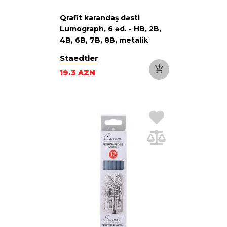
Qrafit karandaş dəsti
Lumograph, 6 əd. - HB, 2B,
4B, 6B, 7B, 8B, metalik
qutuda
Staedtler
19.3 AZN