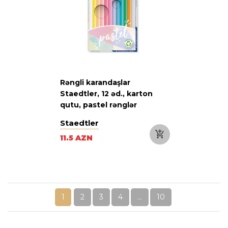
Rəngli karandaşlar
Staedtler, 12 əd., karton
qutu, pastel rənglər
Staedtler
11.5 AZN
1
2
3
4
...
10