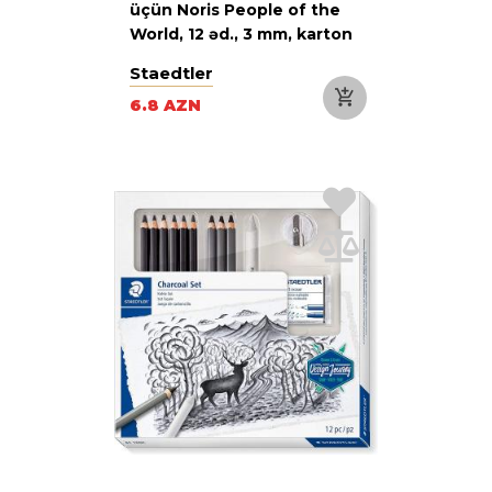
üçün Noris People of the
World, 12 əd., 3 mm, karton
qutu
Staedtler
6.8 AZN