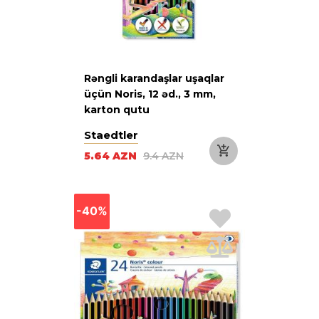
Rəngli karandaşlar uşaqlar
üçün Noris, 12 əd., 3 mm,
karton qutu
Staedtler
5.64 AZN
9.4 AZN
-40%