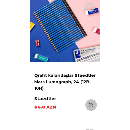
Qrafit karandaşlar Staedtler
Mars Lumograph, 24 (12B-
10H)
Staedtler
64.8 AZN