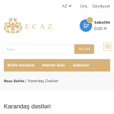
AZ
Giriş
Qeydiyyat
Səbətim
0.00 ₼
AXTAR
Bizim Kataloq
Master-klas
Xəbərlər
Karandaş Dəstləri
Əsas Səhifə
Karandaş dəstləri