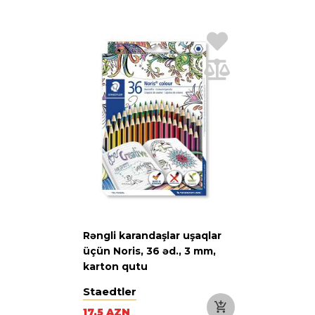
Rəngli karandaşlar uşaqlar
üçün Noris, 36 əd., 3 mm,
karton qutu
Staedtler
17.5 AZN