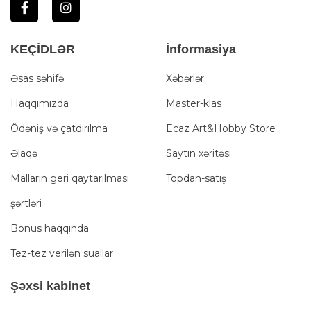
KEÇİDLƏR
İnformasiya
Əsas səhifə
Xəbərlər
Haqqımızda
Master-klas
Ödəniş və çatdırılma
Ecaz Art&Hobby Store
Əlaqə
Saytın xəritəsi
Malların geri qaytarılması
Topdan-satış
şərtləri
Bonus haqqında
Tez-tez verilən suallar
Şәxsi kabinet