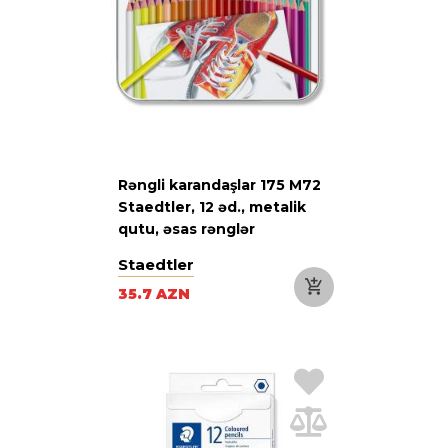
Rəngli karandaşlar 175 M72
Staedtler, 12 əd., metalik
qutu, əsas rənglər
Staedtler
35.7 AZN