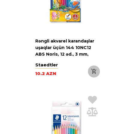
Rəngli akvarel karandaşlar
uşaqlar üçün 144 10NC12
ABS Noris, 12 əd., 3 mm,
karton qutu
Staedtler
10.2 AZN