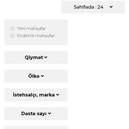
Səhifədə : 24
Yeni məhsullar
Endirimli məhsullar
Qiymət
Ölkə
İstehsalçı, marka
Dəstə sayı