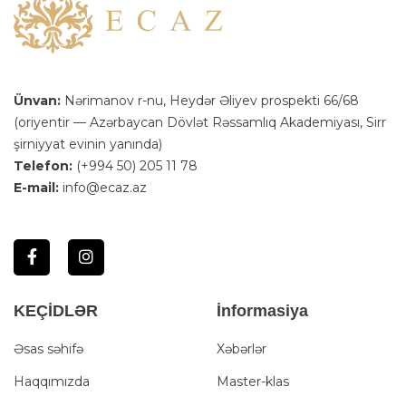
Ünvan:
Nərimanov r-nu, Heydər Əliyev prospekti 66/68
(oriyentir — Azərbaycan Dövlət Rəssamlıq Akademiyası, Sirr
şirniyyat evinin yanında)
Telefon:
(+994 50) 205 11 78
E-mail:
info@ecaz.az
KEÇİDLƏR
İnformasiya
Əsas səhifə
Xəbərlər
Haqqımızda
Master-klas