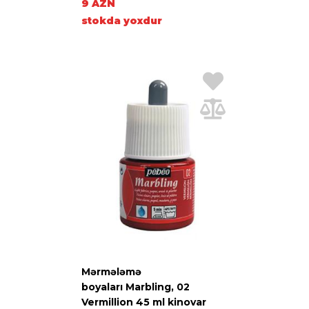
9 AZN
stokda yoxdur
Mərmələmə
boyaları Marbling, 02
Vermillion 45 ml kinovar