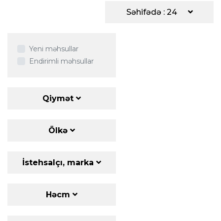
Səhifədə : 24
Yeni məhsullar
Endirimli məhsullar
Qiymət
Ölkə
İstehsalçı, marka
Həcm