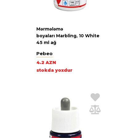
Mərmələmə
boyaları Marbling, 10 White
45 ml ağ
Pebeo
4.2 AZN
stokda yoxdur