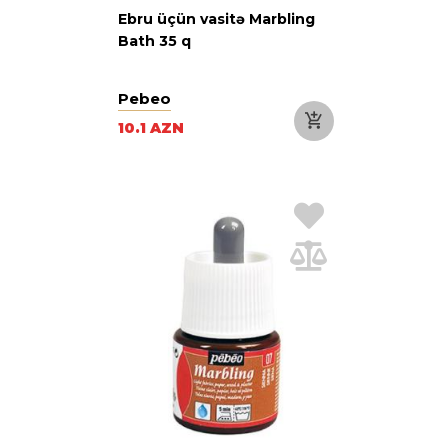
Ebru üçün vasitə Marbling
Bath 35 q
Pebeo
10.1 AZN