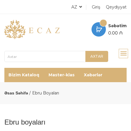
AZ
Giriş
Qeydiyyat
Səbətim
0.00 ₼
AXTAR
Bizim Kataloq
Master-klas
Xəbərlər
Ebru Boyaları
Əsas Səhifə
Ebru boyaları