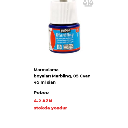
Mərmələmə
boyaları Marbling, 05 Cyan
45 ml sian
Pebeo
4.2 AZN
stokda yoxdur