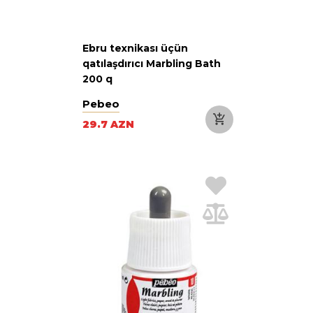
Ebru texnikası üçün
qatılaşdırıcı Marbling Bath
200 q
Pebeo
29.7 AZN