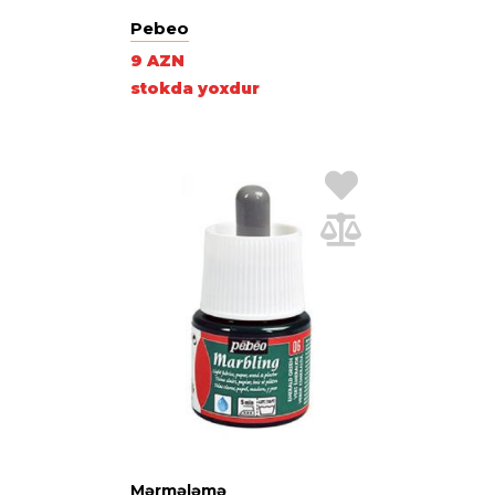
Pebeo
9 AZN
stokda yoxdur
Mərmələmə