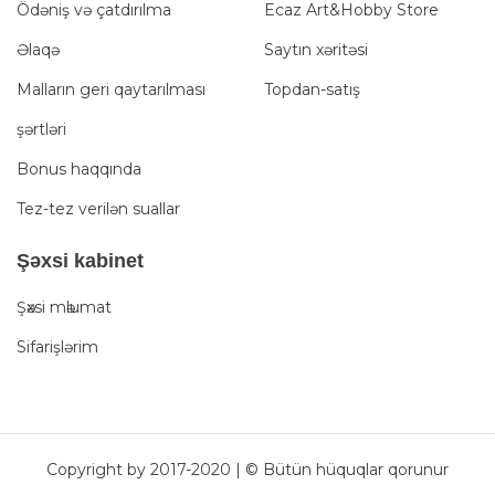
Ödəniş və çatdırılma
Ecaz Art&Hobby Store
Əlaqə
Saytın xəritəsi
Malların geri qaytarılması
Topdan-satış
şərtləri
Bonus haqqında
Tez-tez verilən suallar
Şәxsi kabinet
Şәxsi mәlumat
Sifarişlərim
Copyright by 2017-2020 | © Bütün hüquqlar qorunur