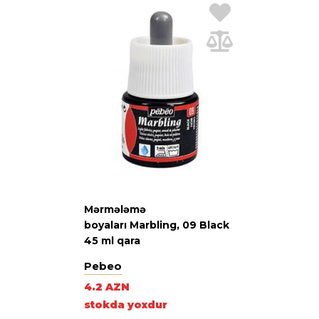
Mərmələmə
boyaları Marbling, 09 Black
45 ml qara
Pebeo
4.2 AZN
stokda yoxdur