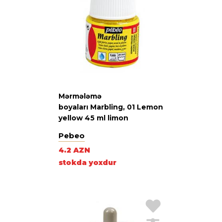
Mərmələmə
boyaları Marbling, 01 Lemon
yellow 45 ml limon
Pebeo
4.2 AZN
stokda yoxdur