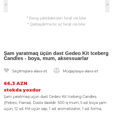
<
>
* Rəng şəkildəkindən fərqli ola bilər
* Qablaşdırma bir az fərqli ola bilər
Şam yaratmaq üçün dəst Gedeo Kit Iceberg
Candles - boya, mum, aksessuarlar
Seçilmişlərə əlavə et
Müqayisəyə əlavə et
66.3 AZN
stokda yoxdur
Şam yaratmaq üçün dəst Gedeo Kit Iceberg Candles
(Pebeo, Fransa). Dəstə daxildir: 500 q mum, 5 əd. boya şam
üçün, 12 əd. fitil üçün sap, 1 əd. aromatizator, 1 əd. forma,