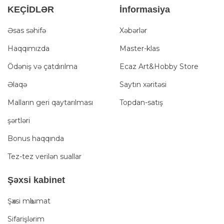
KEÇİDLƏR
İnformasiya
Əsas səhifə
Xəbərlər
Haqqımızda
Master-klas
Ödəniş və çatdırılma
Ecaz Art&Hobby Store
Əlaqə
Saytın xəritəsi
Malların geri qaytarılması
Topdan-satış
şərtləri
Bonus haqqında
Tez-tez verilən suallar
Şәxsi kabinet
Şәxsi mәlumat
Sifarişlərim