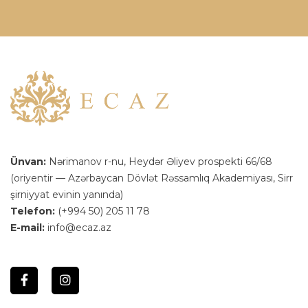
Ünvan:
Nərimanov r-nu, Heydər Əliyev prospekti 66/68
(oriyentir — Azərbaycan Dövlət Rəssamlıq Akademiyası, Sirr
şirniyyat evinin yanında)
Telefon:
(+994 50) 205 11 78
E-mail:
info@ecaz.az