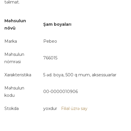
təlimat.
Məhsulun
Şam boyaları
növü
Marka
Pebeo
Məhsulun
766015
nömrəsi
Xarakteristika
5 əd. boya, 500 q mum, aksessuarlar
Məhsulun
00-0000010906
kodu
Stokda
yoxdur
Filial üzrə say