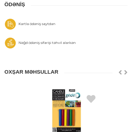
ÖDƏNİŞ
Kartla ödəniş saytdan
Nəğd ödəniş sifarişi təhvil alarkən
OXŞAR MƏHSULLAR