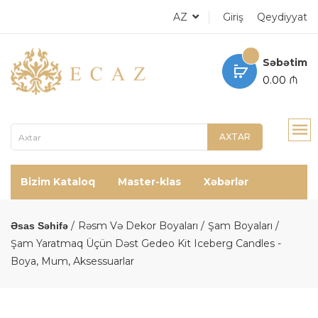
AZ
Giriş
Qeydiyyat
Səbətim
0.00 ₼
AXTAR
Bizim Kataloq
Master-klas
Xəbərlər
Rəsm Və Dekor Boyaları
Şam Boyaları
Əsas Səhifə
Şam Yaratmaq Üçün Dəst Gedeo Kit Iceberg Candles -
Boya, Mum, Aksessuarlar