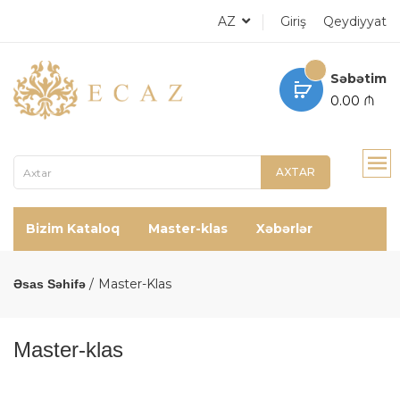
AZ
Giriş
Qeydiyyat
Səbətim
0.00 ₼
AXTAR
Bizim Kataloq
Master-klas
Xəbərlər
Master-Klas
Əsas Səhifə
Master-klas