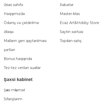
Əsas səhifə
Xəbərlər
Haqqımızda
Master-klas
Ödəniş və çatdırılma
Ecaz Art&Hobby Store
Əlaqə
Saytın xəritəsi
Malların geri qaytarılması
Topdan-satış
şərtləri
Bonus haqqında
Tez-tez verilən suallar
Şәxsi kabinet
Şәxsi mәlumat
Sifarişlərim