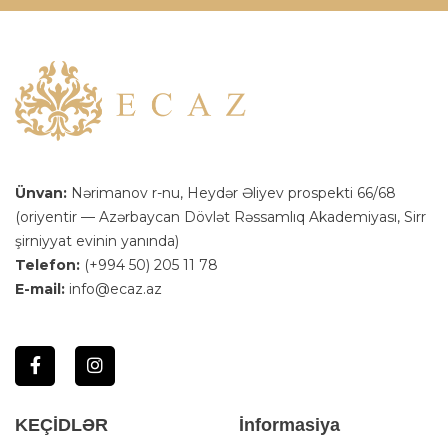
Ünvan:
Nərimanov r-nu, Heydər Əliyev prospekti 66/68
(oriyentir — Azərbaycan Dövlət Rəssamlıq Akademiyası, Sirr
şirniyyat evinin yanında)
Telefon:
(+994 50) 205 11 78
E-mail:
info@ecaz.az
KEÇİDLƏR
İnformasiya