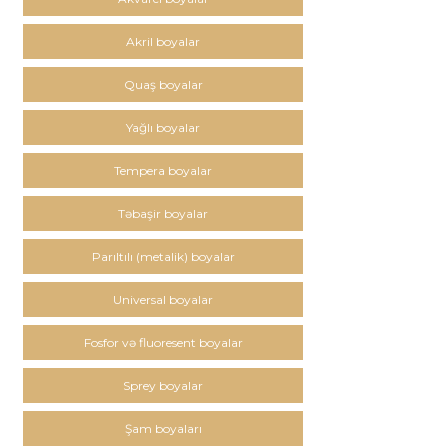
Akril boyalar
Quaş boyalar
Yağlı boyalar
Tempera boyalar
Təbaşir boyalar
Parıltılı (metalik) boyalar
Universal boyalar
Fosfor və fluoresent boyalar
Sprey boyalar
Şam boyaları