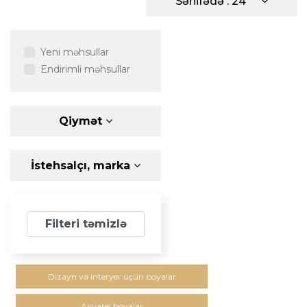
Səhifədə : 24
Yeni məhsullar
Endirimli məhsullar
Qiymət
İstehsalçı, marka
Filteri təmizlə
Dizayn və interyer üçün boyalar
Akvarel boyalar