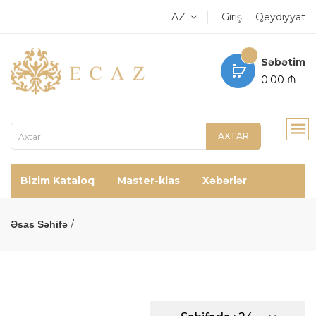
AZ
Giriş
Qeydiyyat
Səbətim
0.00 ₼
AXTAR
Bizim Kataloq
Master-klas
Xəbərlər
Əsas Səhifə