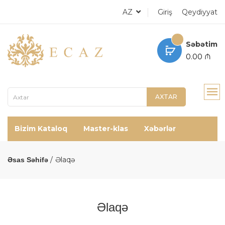
AZ
Giriş
Qeydiyyat
Səbətim
0.00 ₼
AXTAR
Bizim Kataloq
Master-klas
Xəbərlər
Əlaqə
Əsas Səhifə
Əlaqə