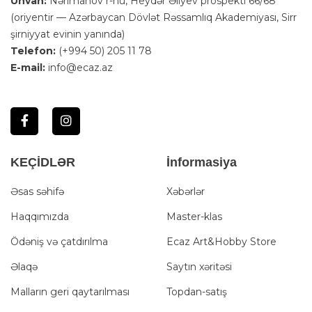
Ünvan:
Nərimanov r-nu, Heydər Əliyev prospekti 66/68
(oriyentir — Azərbaycan Dövlət Rəssamlıq Akademiyası, Sirr
şirniyyat evinin yanında)
Telefon:
(+994 50) 205 11 78
E-mail:
info@ecaz.az
KEÇİDLƏR
İnformasiya
Əsas səhifə
Xəbərlər
Haqqımızda
Master-klas
Ödəniş və çatdırılma
Ecaz Art&Hobby Store
Əlaqə
Saytın xəritəsi
Malların geri qaytarılması
Topdan-satış