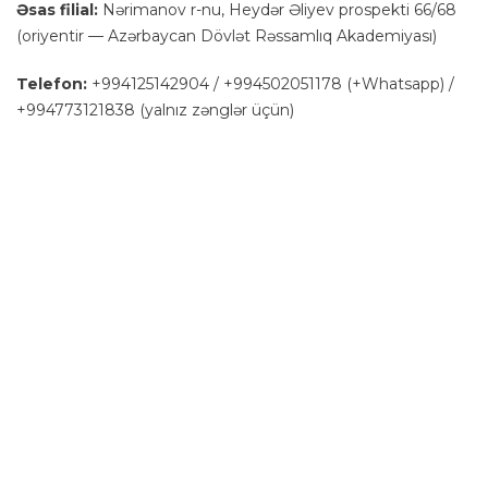
Əsas filial:
Nərimanov r-nu, Heydər Əliyev prospekti 66/68
(oriyentir — Azərbaycan Dövlət Rəssamlıq Akademiyası)
Telefon:
+994125142904 / +994502051178 (+Whatsapp) /
+994773121838 (yalnız zənglər üçün)