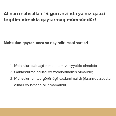
Alınan məhsulları 14 gün ərzində yalnız qəbzi
təqdim etməklə qaytarmaq mümkündür!
Məhsulun qaytarılması və dəyişdirilməsi şərtləri:
Məhsulun qablaşdırılması tam vəziyyətdə olmalıdır;
Qablaşdırma orijinal və zədələnməmiş olmalıdır;
Məhsulun əmtəə görünüşü saxlanılmalıdı (üzərində zədələr
olmalı və istifadə olunmamalıdır).