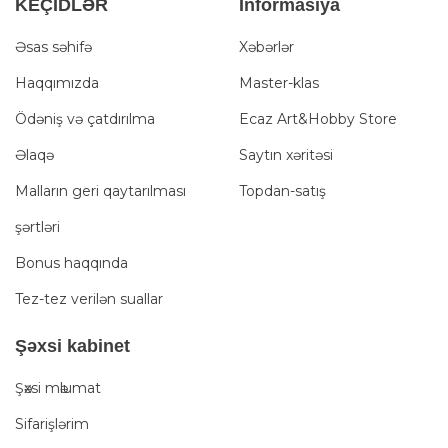
KEÇİDLƏR
İnformasiya
Əsas səhifə
Xəbərlər
Haqqımızda
Master-klas
Ödəniş və çatdırılma
Ecaz Art&Hobby Store
Əlaqə
Saytın xəritəsi
Malların geri qaytarılması
Topdan-satış
şərtləri
Bonus haqqında
Tez-tez verilən suallar
Şәxsi kabinet
Şәxsi mәlumat
Sifarişlərim