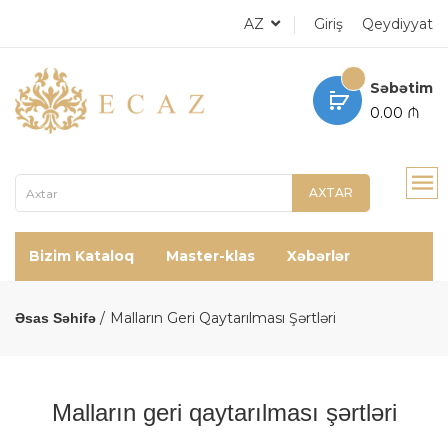
AZ
Giriş
Qeydiyyat
Səbətim
0.00 ₼
AXTAR
Bizim Kataloq
Master-klas
Xəbərlər
Malların Geri Qaytarılması Şərtləri
Əsas Səhifə
Malların geri qaytarılması şərtləri