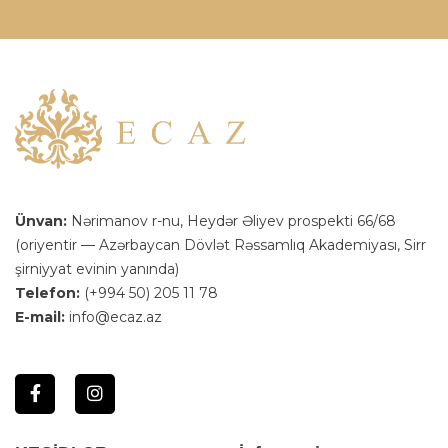
Ünvan:
Nərimanov r-nu, Heydər Əliyev prospekti 66/68
(oriyentir — Azərbaycan Dövlət Rəssamlıq Akademiyası, Sirr
şirniyyat evinin yanında)
Telefon:
(+994 50) 205 11 78
E-mail:
info@ecaz.az