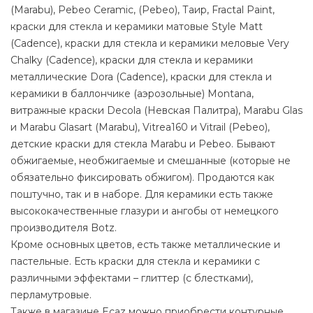
(Marabu), Pebeo Ceramic, (Pebeo), Таир, Fractal Paint,
краски для стекла и керамики матовые Style Matt
(Cadence), краски для стекла и керамики меловые Very
Chalky (Cadence), краски для стекла и керамики
металлические Dora (Cadence), краски для стекла и
керамики в баллончике (аэрозольные) Montana,
витражные краски Decola (Невская Палитра), Marabu Glas
и Marabu Glasart (Marabu), Vitrea160 и Vitrail (Pebeo),
детские краски для стекла Marabu и Pebeo. Бывают
обжигаемые, необжигаемые и смешанные (которые не
обязательно фиксировать обжигом). Продаются как
поштучно, так и в наборе. Для керамики есть также
высококачественные глазури и ангобы от немецкого
производителя Botz.
Кроме основных цветов, есть также металлические и
пастельные. Есть краски для стекла и керамики с
различными эффектами – глиттер (с блестками),
перламутровые.
Также в магазине Ecaz можно приобрести контурные