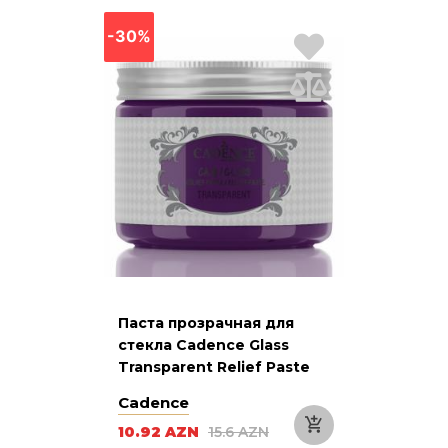
-30%
Паста прозрачная для
стекла Cadence Glass
Transparent Relief Paste
926 Purple Пурпурная 150
Cadence
мл
10.92 AZN
15.6 AZN