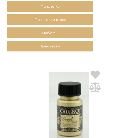
По шелку
По ткани и коже
Наборы
Красители