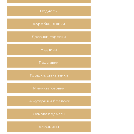
Подносы
Коробки, ящики
Досочки, тарелки
Надписи
Подставки
Горшки, стаканчики
Мини-заготовки
Бижутерия и брелоки
Основа под часы
Ключницы