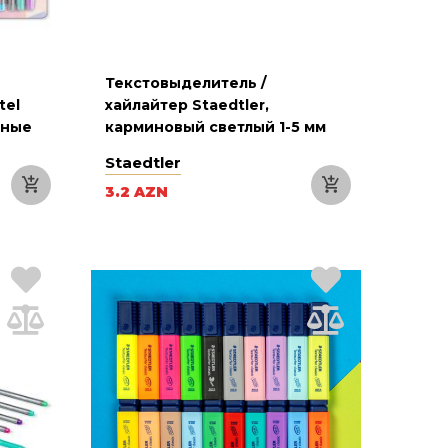
Текстовыделитель /
tel
хайлайтер Staedtler,
ьные
карминовый светлый 1-5 мм
Staedtler
3.2 AZN