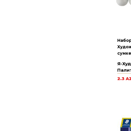
Набор
Худож
сумке
Я-Худ
Пали
2.3 A