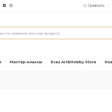
Сравнить
04
я
Мастер-классы
Ecaz Art&Hobby Store
Но