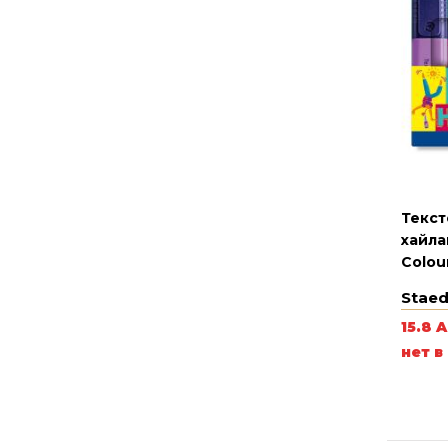
Текст
хайла
Colour
Staed
15.8 
нет в