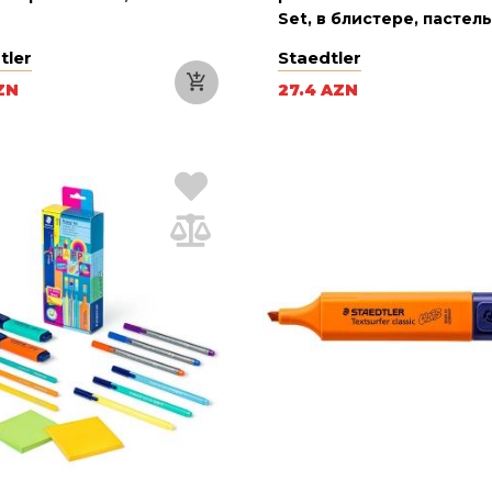
Set, в блистере, пастел
цвета
tler
Staedtler
ZN
27.4 AZN