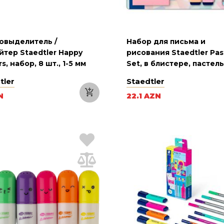
овыделитель /
Набор для письма и
йтер Staedtler Happy
рисования Staedtler Pas
s, набор, 8 шт., 1-5 мм
Set, в блистере, пастел
цвета
tler
Staedtler
N
22.1 AZN