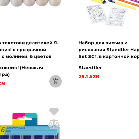
 текстовыделителей Я-
Набор для письма и
ник! в прозрачной
рисования Staedtler Ha
 с молнией, 6 цветов
Set SC1, в картонной ко
ожник! (Невская
Staedtler
тра)
25.1 AZN
ZN