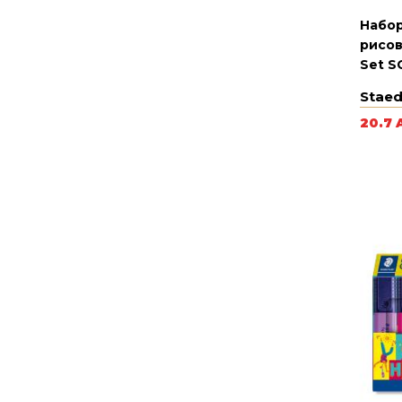
Набор
рисов
Set S
Staed
20.7 