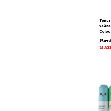
Текст
хайла
Colour
Staed
21 AZ