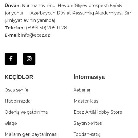
Ünvan:
Nərimanov r-nu, Heydər Əliyev prospekti 66/68
(oriyentir — Azərbaycan Dövlət Rəssamlıq Akademiyası, Sirr
şirniyyat evinin yanında)
Telefon:
(+994 50) 205 11 78
E-mail:
info@ecaz.az
KEÇİDLƏR
İnformasiya
Əsas səhifə
Xəbərlər
Haqqımızda
Master-klas
Ödəniş və çatdırılma
Ecaz Art&Hobby Store
Əlaqə
Saytın xəritəsi
Malların geri qaytarılması
Topdan-satış