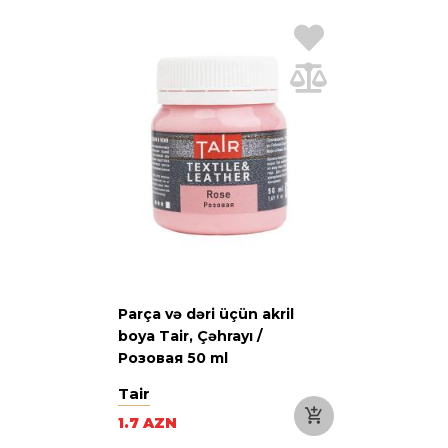
Parça və dəri üçün akril
boya Tair, Çəhrayı /
Розовая 50 ml
Tair
1.7 AZN