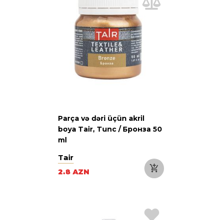
Parça və dəri üçün akril
boya Tair, Tunc / Бронза 50
ml
Tair
2.8 AZN