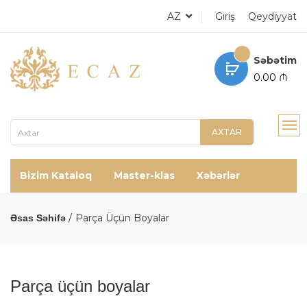
AZ
Giriş
Qeydiyyat
Səbətim
0.00 ₼
AXTAR
Bizim Kataloq
Master-klas
Xəbərlər
Parça Üçün Boyalar
Əsas Səhifə
Parça üçün boyalar