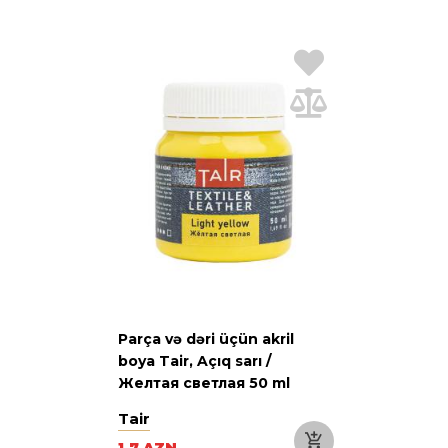
Parça və dəri üçün akril
boya Tair, Açıq sarı /
Желтая светлая 50 ml
Tair
1.7 AZN