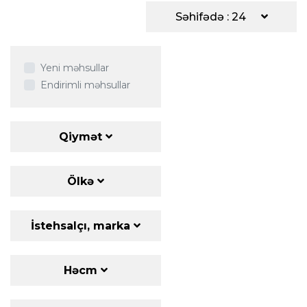
Səhifədə : 24
Yeni məhsullar
Endirimli məhsullar
Qiymət
Ölkə
İstehsalçı, marka
Həcm