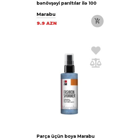
bənövşəyi parıltılar ilə 100
ml
Marabu
9.9 AZN
Parça üçün boya Marabu