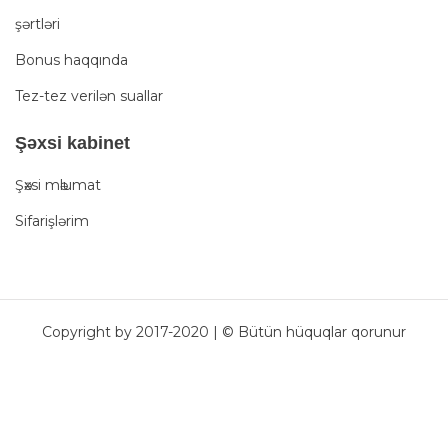
şərtləri
Bonus haqqında
Tez-tez verilən suallar
Şәxsi kabinet
Şәxsi mәlumat
Sifarişlərim
Copyright by 2017-2020 | © Bütün hüquqlar qorunur