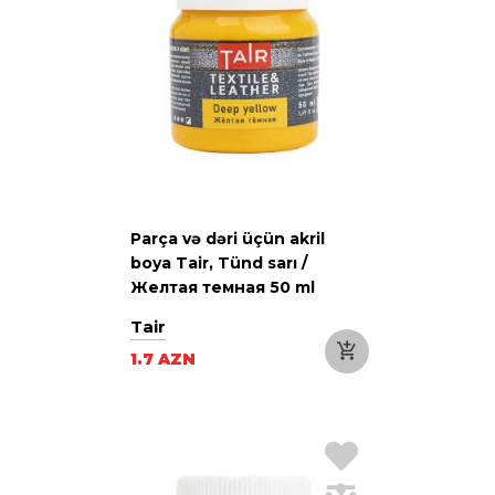
Parça və dəri üçün akril
boya Tair, Tünd sarı /
Желтая темная 50 ml
Tair
1.7 AZN