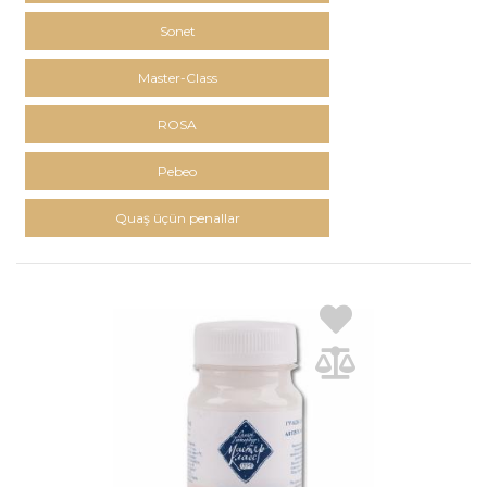
Sonet
Master-Class
ROSA
Pebeo
Quaş üçün penallar