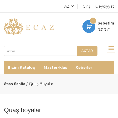
AZ
Giriş
Qeydiyyat
Səbətim
0.00 ₼
AXTAR
Bizim Kataloq
Master-klas
Xəbərlər
Quaş Boyalar
Əsas Səhifə
Quaş boyalar