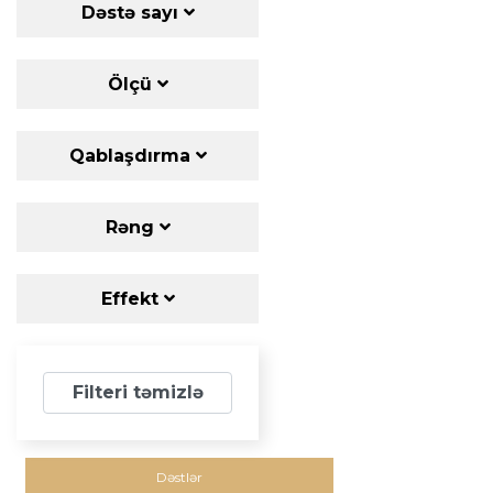
Dəstə sayı
Ölçü
Qablaşdırma
Rəng
Effekt
Filteri təmizlə
Dəstlər