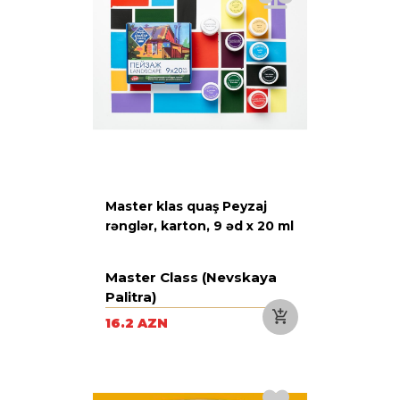
Master klas quaş Peyzaj
rənglər, karton, 9 əd х 20 ml
Master Class (Nevskaya
Palitra)
16.2 AZN