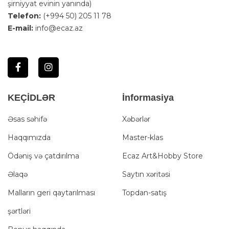
şirniyyat evinin yanında)
Telefon:
(+994 50) 205 11 78
E-mail:
info@ecaz.az
KEÇİDLƏR
İnformasiya
Əsas səhifə
Xəbərlər
Haqqımızda
Master-klas
Ödəniş və çatdırılma
Ecaz Art&Hobby Store
Əlaqə
Saytın xəritəsi
Malların geri qaytarılması
Topdan-satış
şərtləri