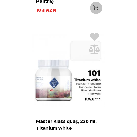
Palitra)
18.1 AZN
Master Klass quaş, 220 ml,
Titanium white