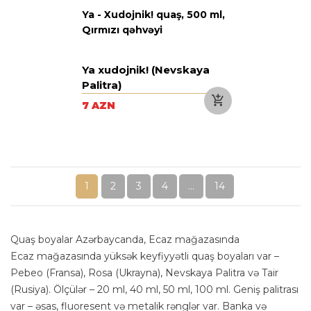
Ya - Xudojnik! quaş, 500 ml,
Qırmızı qəhvəyi
Ya xudojnik! (Nevskaya
Palitra)
7 AZN
1
2
3
4
...
14
Quaş boyalar Azərbaycanda, Ecaz mağazasında
Ecaz mağazasında yüksək keyfiyyətli quaş boyaları var –
Pebeo (Fransa), Rosa (Ukrayna), Nevskaya Palitra və Tair
(Rusiya). Ölçülər – 20 ml, 40 ml, 50 ml, 100 ml. Geniş palitrası
var – əsas, fluoresent və metalik rənglər var. Banka və