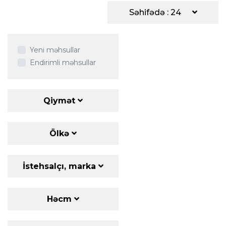
Səhifədə : 24
Yeni məhsullar
Endirimli məhsullar
Qiymət
Ölkə
İstehsalçı, marka
Həcm