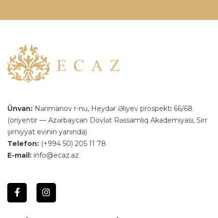
Ünvan:
Nərimanov r-nu, Heydər Əliyev prospekti 66/68
(oriyentir — Azərbaycan Dövlət Rəssamlıq Akademiyası, Sirr
şirniyyat evinin yanında)
Telefon:
(+994 50) 205 11 78
E-mail:
info@ecaz.az