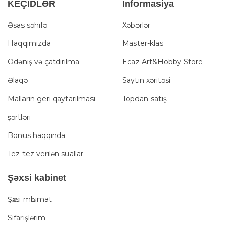
KEÇİDLƏR
İnformasiya
Əsas səhifə
Xəbərlər
Haqqımızda
Master-klas
Ödəniş və çatdırılma
Ecaz Art&Hobby Store
Əlaqə
Saytın xəritəsi
Malların geri qaytarılması
Topdan-satış
şərtləri
Bonus haqqında
Tez-tez verilən suallar
Şәxsi kabinet
Şәxsi mәlumat
Sifarişlərim