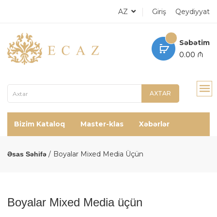
AZ
Giriş
Qeydiyyat
Səbətim
0.00 ₼
AXTAR
Bizim Kataloq
Master-klas
Xəbərlər
Boyalar Mixed Media Üçün
Əsas Səhifə
Boyalar Mixed Media üçün