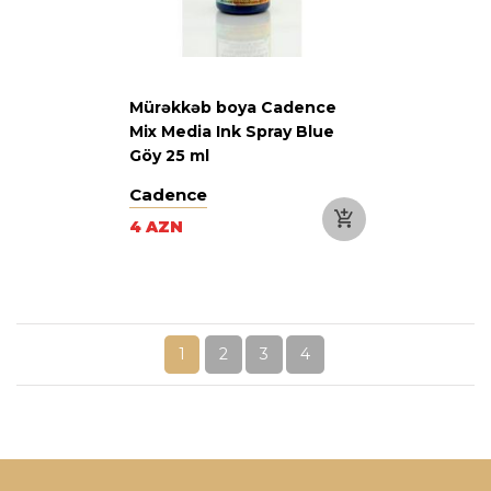
Mürəkkəb boya Cadence
Mix Media Ink Spray Blue
Göy 25 ml
Cadence
4 AZN
1
2
3
4