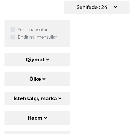
Səhifədə : 24
Yeni məhsullar
Endirimli məhsullar
Qiymət
Ölkə
İstehsalçı, marka
Həcm