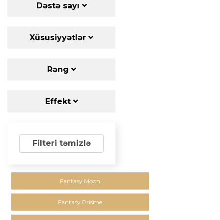
Dəstə sayı
Xüsusiyyətlər
Rəng
Effekt
Filteri təmizlə
Fantasy Moon
Fantasy Prisme