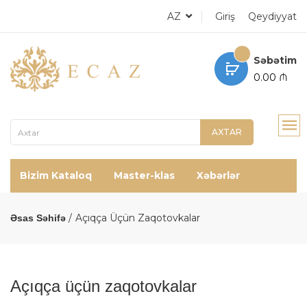
AZ
Giriş
Qeydiyyat
Səbətim
0.00 ₼
AXTAR
Bizim Kataloq
Master-klas
Xəbərlər
Açıqça Üçün Zaqotovkalar
Əsas Səhifə
Açıqça üçün zaqotovkalar