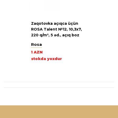
Zaqotovka açıqca üçün
ROSA Talent №12, 10,3х7,
220 q/m², 5 əd., açıq boz
Rosa
1 AZN
stokda yoxdur