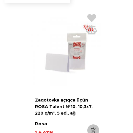
Zaqotovka açıqca üçün
ROSA Talent №10, 10,3х7,
220 q/m², 5 əd., ağ
Rosa
1.4 AZN