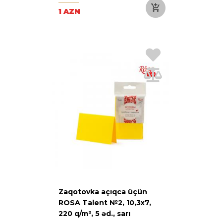
1 AZN
Zaqotovka açıqca üçün
ROSA Talent №2, 10,3х7,
220 q/m², 5 əd., sarı