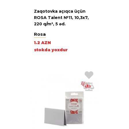
Zaqotovka açıqca üçün
ROSA Talent №11, 10,3х7,
220 q/m², 5 əd.
Rosa
1.2 AZN
stokda yoxdur