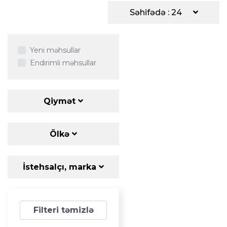
Səhifədə : 24
Yeni məhsullar
Endirimli məhsullar
Qiymət
Ölkə
İstehsalçı, marka
Filteri təmizlə