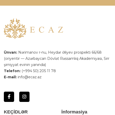
Ünvan:
Nərimanov r-nu, Heydər Əliyev prospekti 66/68
(oriyentir — Azərbaycan Dövlət Rəssamlıq Akademiyası, Sirr
şirniyyat evinin yanında)
Telefon:
(+994 50) 205 11 78
E-mail:
info@ecaz.az
KEÇİDLƏR
İnformasiya