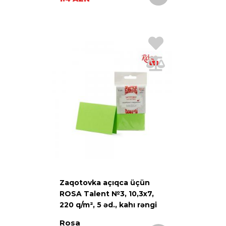
Zaqotovka açıqca üçün
ROSA Talent №3, 10,3х7,
220 q/m², 5 əd., kahı rəngi
Rosa