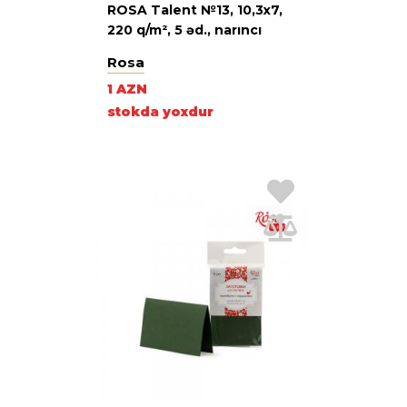
ROSA Talent №13, 10,3х7,
220 q/m², 5 əd., narıncı
Rosa
1 AZN
stokda yoxdur