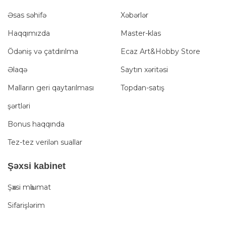
Əsas səhifə
Xəbərlər
Haqqımızda
Master-klas
Ödəniş və çatdırılma
Ecaz Art&Hobby Store
Əlaqə
Saytın xəritəsi
Malların geri qaytarılması
Topdan-satış
şərtləri
Bonus haqqında
Tez-tez verilən suallar
Şәxsi kabinet
Şәxsi mәlumat
Sifarişlərim