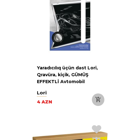
Yaradıcılıq üçün dəst Lori,
Qravüra, kiçik, GÜMÜŞ
EFFEKTLİ Avtomobil
Lori
4 AZN