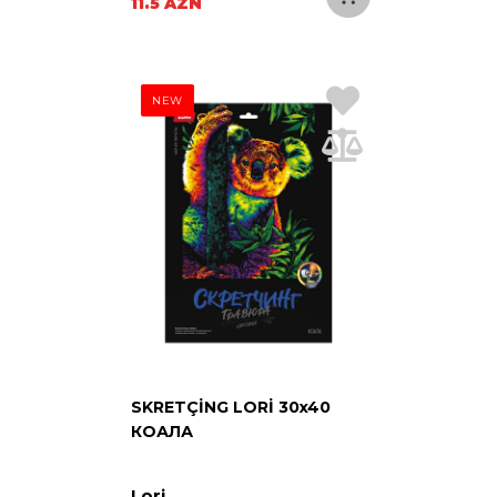
11.5 AZN
NEW
SKRETÇİNG LORİ 30x40
КОАЛА
Lori