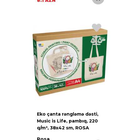
8.1 AZN
Eko çanta rəngləmə dəsti,
Music is Life, pambıq, 220
q/m², 38х42 sm, ROSA
Talent
Rosa