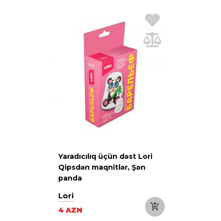
Yaradıcılıq üçün dəst Lori
Qipsdən maqnitlər, Şən
panda
Lori
4 AZN