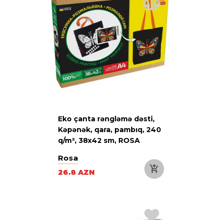
Eko çanta rəngləmə dəsti,
Kəpənək, qara, pambıq, 240
q/m², 38х42 sm, ROSA
Talent
Rosa
26.8 AZN