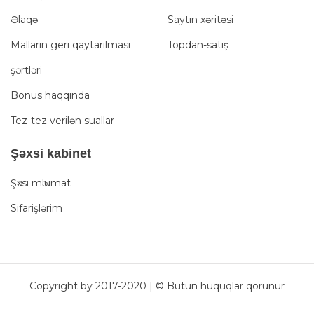
Əlaqə
Saytın xəritəsi
Malların geri qaytarılması
Topdan-satış
şərtləri
Bonus haqqında
Tez-tez verilən suallar
Şәxsi kabinet
Şәxsi mәlumat
Sifarişlərim
Copyright by 2017-2020 | © Bütün hüquqlar qorunur