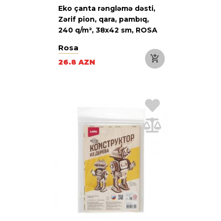
Eko çanta rəngləmə dəsti,
Zərif pion, qara, pambıq,
240 q/m², 38х42 sm, ROSA
Talent
Rosa
26.8 AZN