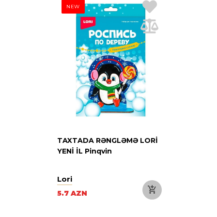
NEW
TAXTADA RƏNGLƏMƏ LORİ
YENİ İL Pinqvin
Lori
5.7 AZN