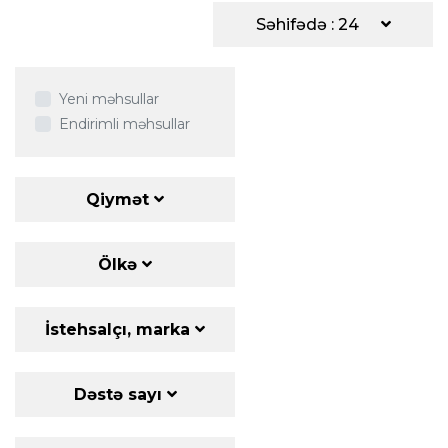
Səhifədə : 24
Yeni məhsullar
Endirimli məhsullar
Qiymət
Ölkə
İstehsalçı, marka
Dəstə sayı