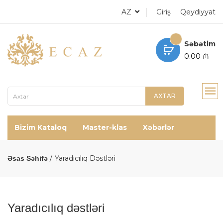
AZ
Giriş
Qeydiyyat
Səbətim
0.00 ₼
AXTAR
Bizim Kataloq
Master-klas
Xəbərlər
Yaradıcılıq Dəstləri
Əsas Səhifə
Yaradıcılıq dəstləri