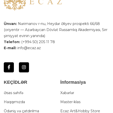
Ünvan:
Nərimanov r-nu, Heydər Əliyev prospekti 66/68
(oriyentir — Azərbaycan Dövlət Rəssamlıq Akademiyası, Sirr
şirniyyat evinin yanında)
Telefon:
(+994 50) 205 11 78
E-mail:
info@ecaz.az
KEÇİDLƏR
İnformasiya
Əsas səhifə
Xəbərlər
Haqqımızda
Master-klas
Ödəniş və çatdırılma
Ecaz Art&Hobby Store