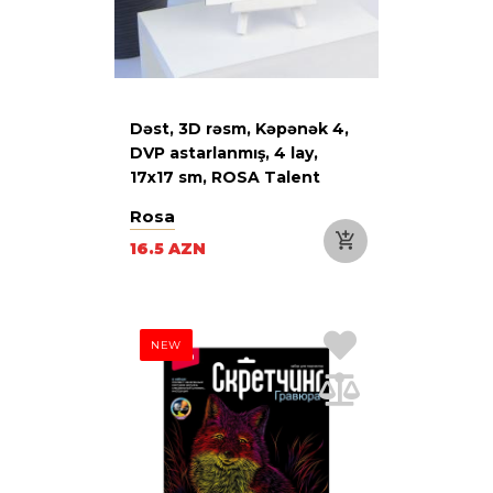
Dəst, 3D rəsm, Kəpənək 4,
DVP astarlanmış, 4 lay,
17х17 sm, ROSA Talent
Rosa
16.5 AZN
NEW