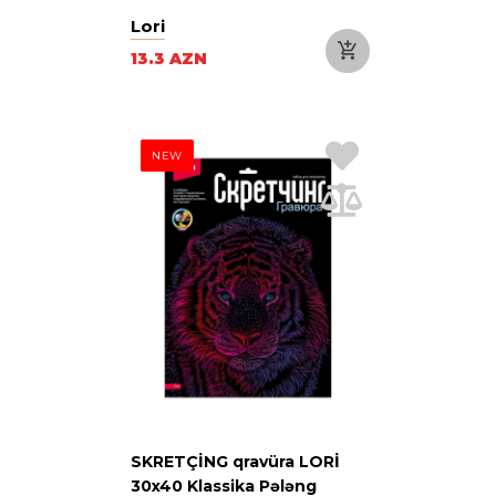
Lori
13.3 AZN
NEW
SKRETÇİNG qravüra LORİ
30x40 Klassika Pələng