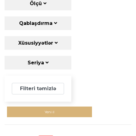
Ölçü
Qablaşdırma
Xüsusiyyətlər
Seriya
Filteri təmizlə
Yeni il