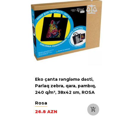
Eko çanta rəngləmə dəsti,
Parlaq zebra, qara, pambıq,
240 q/m², 38х42 sm, ROSA
Talent
Rosa
26.8 AZN