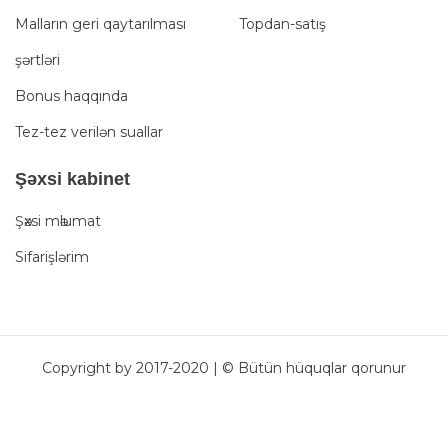
Malların geri qaytarılması
Topdan-satış
şərtləri
Bonus haqqında
Tez-tez verilən suallar
Şәxsi kabinet
Şәxsi mәlumat
Sifarişlərim
Copyright by 2017-2020 | © Bütün hüquqlar qorunur