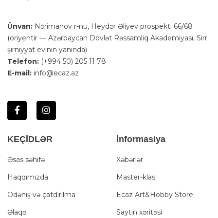
Ünvan:
Nərimanov r-nu, Heydər Əliyev prospekti 66/68
(oriyentir — Azərbaycan Dövlət Rəssamlıq Akademiyası, Sirr
şirniyyat evinin yanında)
Telefon:
(+994 50) 205 11 78
E-mail:
info@ecaz.az
KEÇİDLƏR
İnformasiya
Əsas səhifə
Xəbərlər
Haqqımızda
Master-klas
Ödəniş və çatdırılma
Ecaz Art&Hobby Store
Əlaqə
Saytın xəritəsi