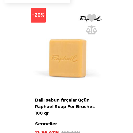
-20%
Ballı sabun fırçalar üçün
Raphael Soap For Brushes
100 qr
Sennelier
13.36 AZN
16.7 AZN