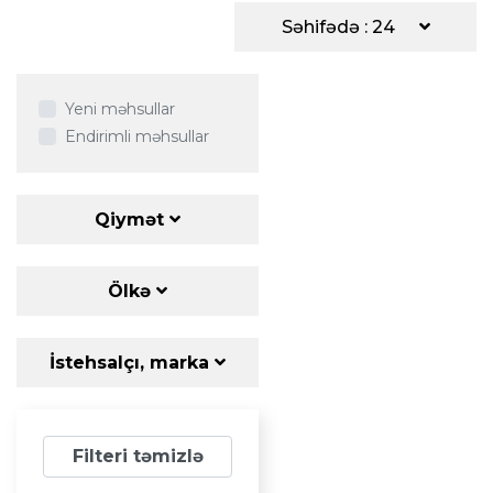
Səhifədə : 24
Yeni məhsullar
Endirimli məhsullar
Qiymət
Ölkə
İstehsalçı, marka
Filteri təmizlə