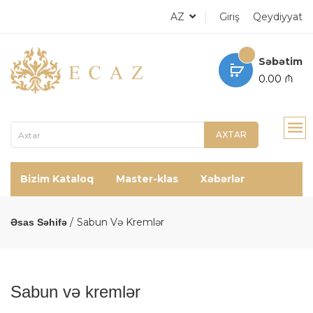
AZ
Giriş
Qeydiyyat
Səbətim
0.00 ₼
AXTAR
Bizim Kataloq
Master-klas
Xəbərlər
Sabun Və Kremlər
Əsas Səhifə
Sabun və kremlər