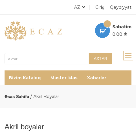
AZ
Giriş
Qeydiyyat
Səbətim
0.00 ₼
AXTAR
Bizim Kataloq
Master-klas
Xəbərlər
Akril Boyalar
Əsas Səhifə
Akril boyalar