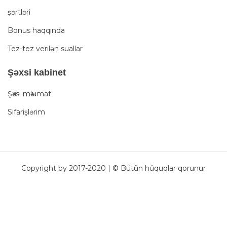
şərtləri
Bonus haqqında
Tez-tez verilən suallar
Şәxsi kabinet
Şәxsi mәlumat
Sifarişlərim
Copyright by 2017-2020 | © Bütün hüquqlar qorunur