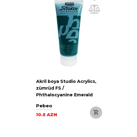
Akril boya Studio Acrylics,
zümrüd FS /
Phthalocyanine Emerald
100 ml
Pebeo
10.5 AZN