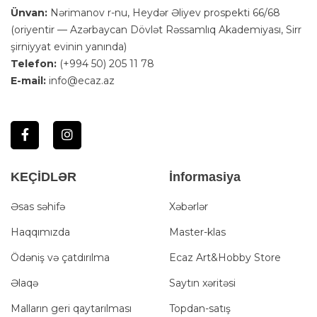
Ünvan:
Nərimanov r-nu, Heydər Əliyev prospekti 66/68
(oriyentir — Azərbaycan Dövlət Rəssamlıq Akademiyası, Sirr
şirniyyat evinin yanında)
Telefon:
(+994 50) 205 11 78
E-mail:
info@ecaz.az
KEÇİDLƏR
İnformasiya
Əsas səhifə
Xəbərlər
Haqqımızda
Master-klas
Ödəniş və çatdırılma
Ecaz Art&Hobby Store
Əlaqə
Saytın xəritəsi
Malların geri qaytarılması
Topdan-satış