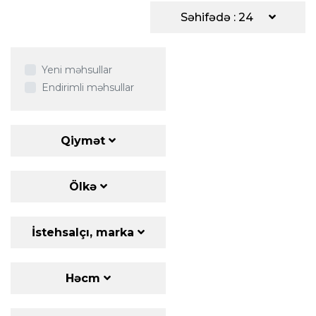
Səhifədə : 24
Yeni məhsullar
Endirimli məhsullar
Qiymət
Ölkə
İstehsalçı, marka
Həcm