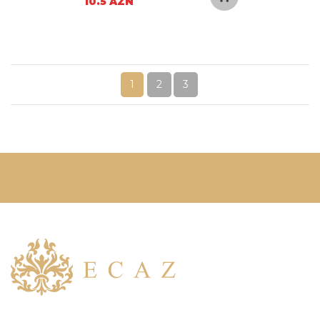
10.5 AZN
1
2
3