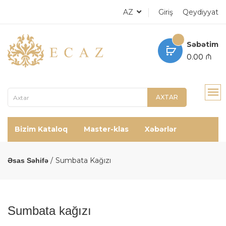
AZ
Giriş
Qeydiyyat
Səbətim
0.00 ₼
AXTAR
Bizim Kataloq
Master-klas
Xəbərlər
Sumbata Kağızı
Əsas Səhifə
Sumbata kağızı