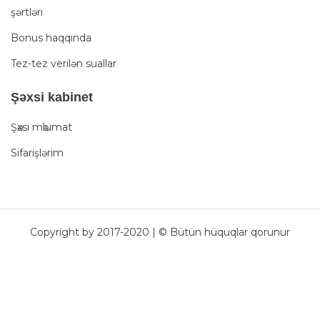
şərtləri
Bonus haqqında
Tez-tez verilən suallar
Şәxsi kabinet
Şәxsi mәlumat
Sifarişlərim
Copyright by 2017-2020 | © Bütün hüquqlar qorunur