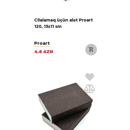
Cilalamaq üçün alət Proart
120, 13х11 sm
Proart
4.6 AZN