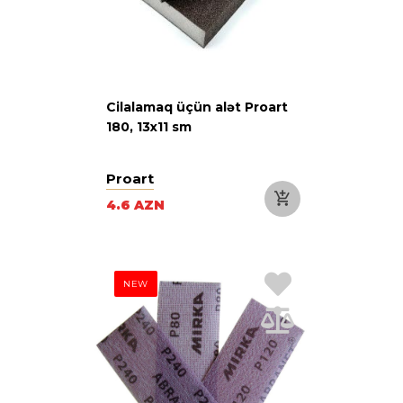
Cilalamaq üçün alət Proart
180, 13х11 sm
Proart
4.6 AZN
NEW