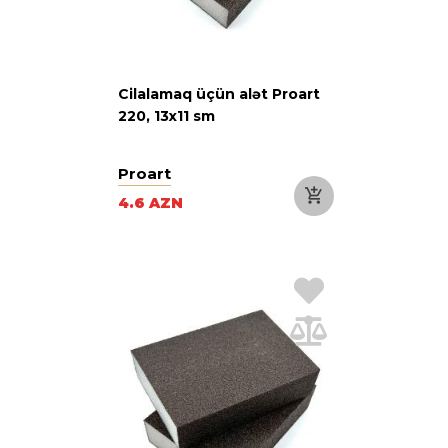
Cilalamaq üçün alət Proart
220, 13х11 sm
Proart
4.6 AZN