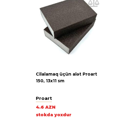
Cilalamaq üçün alət Proart
150, 13х11 sm
Proart
4.6 AZN
stokda yoxdur