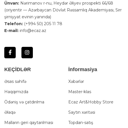
Ünvan:
Nərimanov r-nu, Heydər Əliyev prospekti 66/68
(oriyentir — Azərbaycan Dövlət Rəssamlıq Akademiyası, Sirr
şirniyyat evinin yanında)
Telefon:
(+994 50) 205 11 78
E-mail:
info@ecaz.az
KEÇİDLƏR
İnformasiya
Əsas səhifə
Xəbərlər
Haqqımızda
Master-klas
Ödəniş və çatdırılma
Ecaz Art&Hobby Store
Əlaqə
Saytın xəritəsi
Malların geri qaytarılması
Topdan-satış