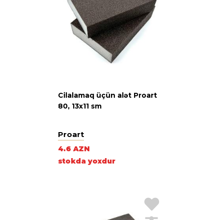
Cilalamaq üçün alət Proart
80, 13х11 sm
Proart
4.6 AZN
stokda yoxdur