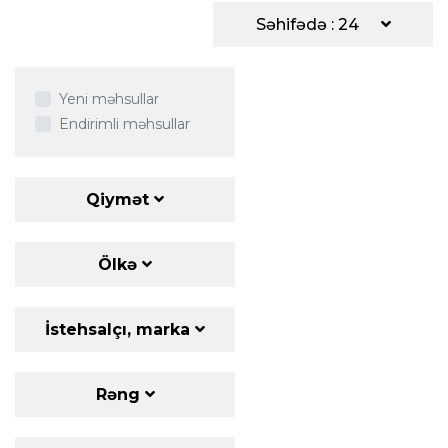
Səhifədə : 24
Yeni məhsullar
Endirimli məhsullar
Qiymət
Ölkə
İstehsalçı, marka
Rəng