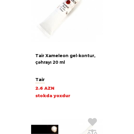
Tair Xameleon gel-kontur,
çəhrayı 20 ml
Tair
2.6 AZN
stokda yoxdur