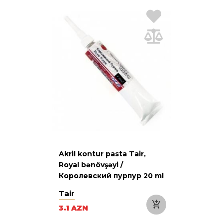
Akril kontur pasta Tair,
Royal bənövşəyi /
Королевский пурпур 20 ml
Tair
3.1 AZN