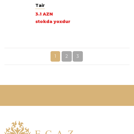
ml
Tair
3.1 AZN
stokda yoxdur
1
2
3