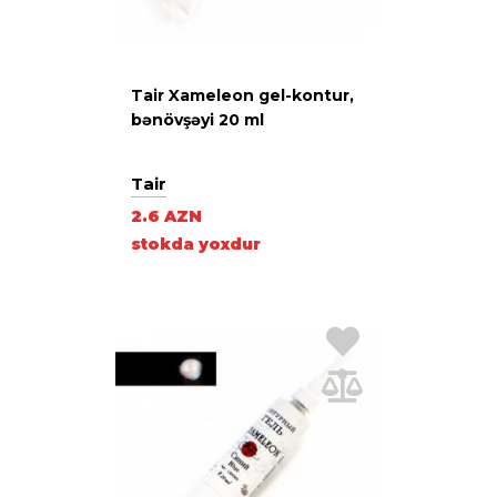
Tair Xameleon gel-kontur,
bənövşəyi 20 ml
Tair
2.6 AZN
stokda yoxdur