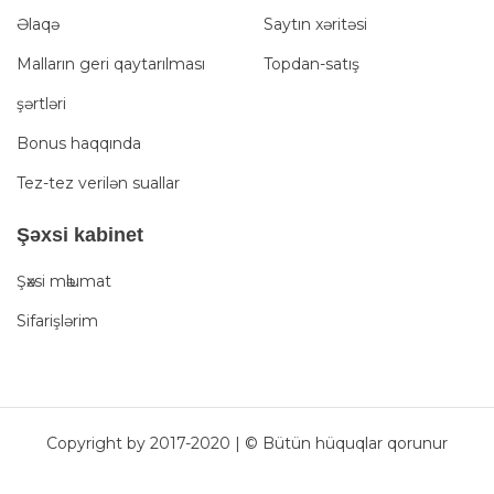
Əlaqə
Saytın xəritəsi
Malların geri qaytarılması
Topdan-satış
şərtləri
Bonus haqqında
Tez-tez verilən suallar
Şәxsi kabinet
Şәxsi mәlumat
Sifarişlərim
Copyright by 2017-2020 | © Bütün hüquqlar qorunur