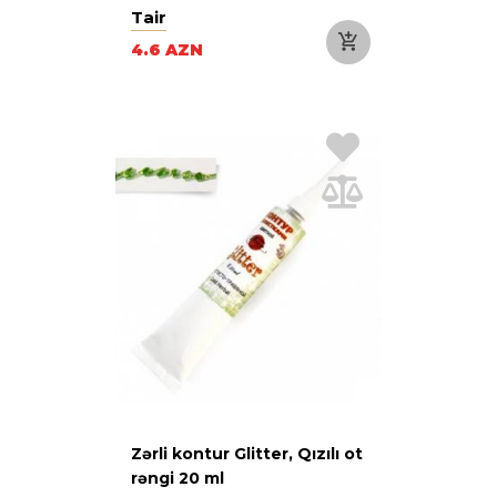
Tair
4.6 AZN
Zərli kontur Glitter, Qızılı ot
rəngi 20 ml