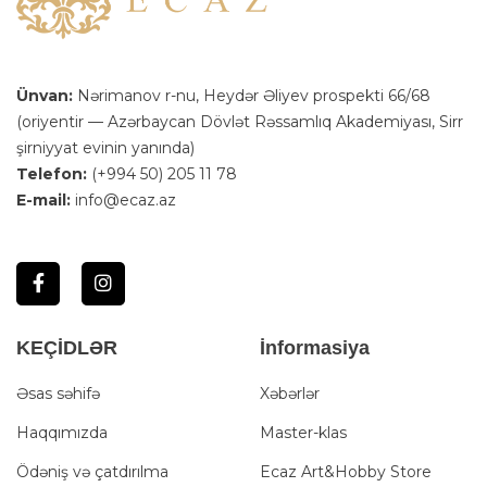
Ünvan:
Nərimanov r-nu, Heydər Əliyev prospekti 66/68
(oriyentir — Azərbaycan Dövlət Rəssamlıq Akademiyası, Sirr
şirniyyat evinin yanında)
Telefon:
(+994 50) 205 11 78
E-mail:
info@ecaz.az
KEÇİDLƏR
İnformasiya
Əsas səhifə
Xəbərlər
Haqqımızda
Master-klas
Ödəniş və çatdırılma
Ecaz Art&Hobby Store