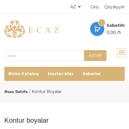
AZ
Giriş
Qeydiyyat
Səbətim
0.00 ₼
AXTAR
Bizim Kataloq
Master-klas
Xəbərlər
Kontur Boyalar
Əsas Səhifə
Kontur boyalar