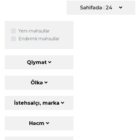
Səhifədə : 24
Yeni məhsullar
Endirimli məhsullar
Qiymət
Ölkə
İstehsalçı, marka
Həcm