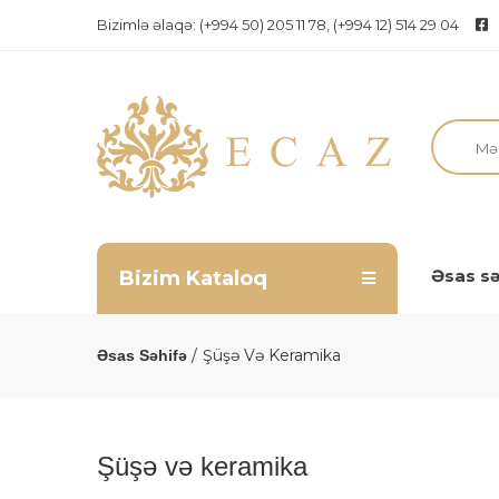
Bizimlə əlaqə:
(+994 50) 205 11 78, (+994 12) 514 29 04
Əsas sə
Bizim Kataloq
Şüşə Və Keramika
Əsas Səhifə
Şüşə və keramika