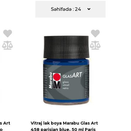
Səhifədə : 24
s Art
Vitraj lak boya Marabu Glas Art
do
458 parisian blue, 50 ml Paris