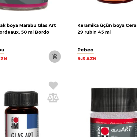
 lak boya Marabu Glas Art
Keramika üçün boya Cera
ordeaux, 50 ml Bordo
29 rubin 45 ml
bu
Pebeo
AZN
9.5 AZN