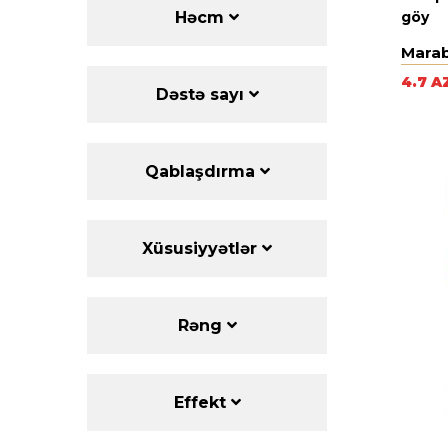
göy
Həcm
Mara
4.7 A
Dəstə sayı
Qablaşdırma
Xüsusiyyətlər
Rəng
Effekt