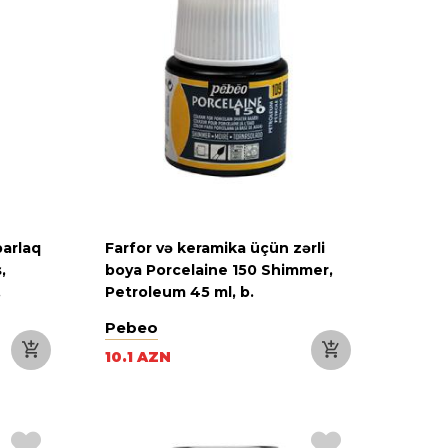
parlaq
Farfor və keramika üçün zərli
,
boya Porcelaine 150 Shimmer,
.
Petroleum 45 ml, b.
Pebeo
10.1 AZN