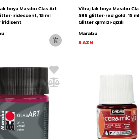
 lak boya Marabu Glas Art
Vitraj lak boya Marabu Gla
itter-iridescent, 15 ml
586 glitter-red gold, 15 m
r iridisent
Glitter qırmızı-qızılı
bu
Marabu
5 AZN