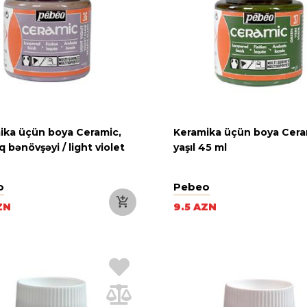
ika üçün boya Ceramic,
Keramika üçün boya Cera
q bənövşəyi / light violet
yaşıl 45 ml
o
Pebeo
ZN
9.5 AZN