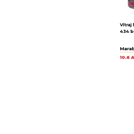
Vitraj
434 b
Mara
10.6 