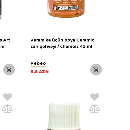
s Art
Keramika üçün boya Ceramic,
 ml
sarı qəhvəyi / chamois 45 ml
Pebeo
9.5 AZN