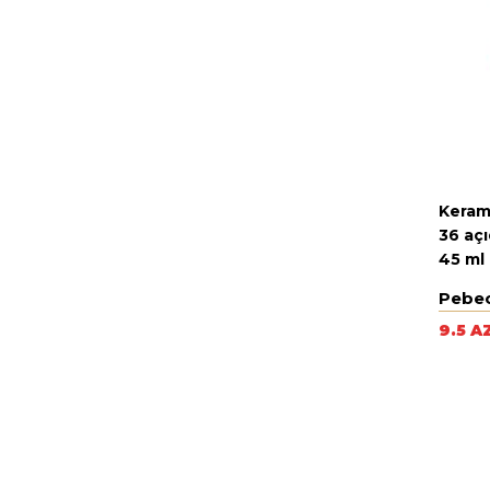
Keram
36 açı
45 ml
Pebe
9.5 A