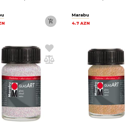
bu
Marabu
ZN
4.7 AZN