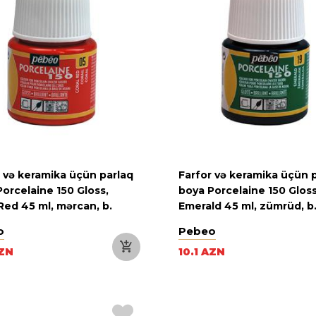
r və keramika üçün parlaq
Farfor və keramika üçün 
orcelaine 150 Gloss,
boya Porcelaine 150 Gloss
Red 45 ml, mərcan, b.
Emerald 45 ml, zümrüd, b
o
Pebeo
AZN
10.1 AZN