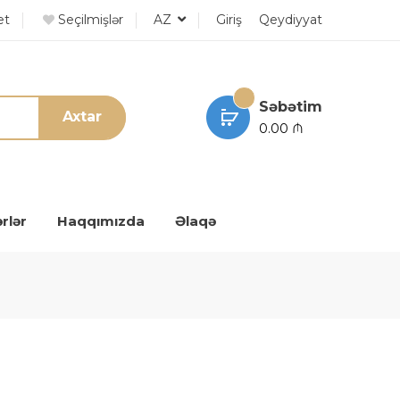
et
Seçilmişlər
AZ
Giriş
Qeydiyyat
Səbətim
Axtar
0.00 ₼
rlər
Haqqımızda
Əlaqə