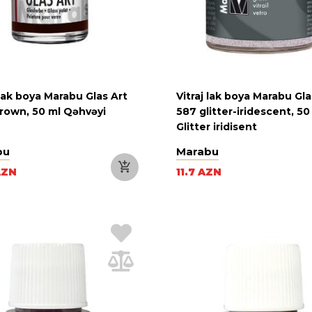
 lak boya Marabu Glas Art
Vitraj lak boya Marabu Gla
rown, 50 ml Qəhvəyi
587 glitter-iridescent, 50
Glitter iridisent
bu
Marabu
AZN
11.7 AZN