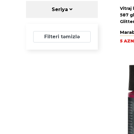
Vitraj
Seriya
587 gl
Glitte
Mara
Filteri təmizlə
5 AZN