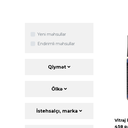
Yeni məhsullar
Endirimli məhsullar
Qiymət
Ölkə
İstehsalçı, marka
Vitraj
458 pa