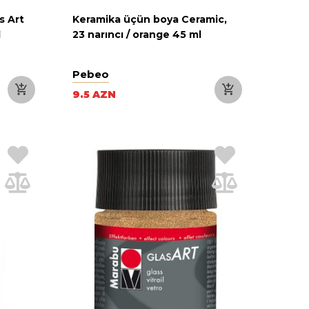
s Art
Keramika üçün boya Ceramic,
l
23 narıncı / orange 45 ml
Pebeo
9.5 AZN