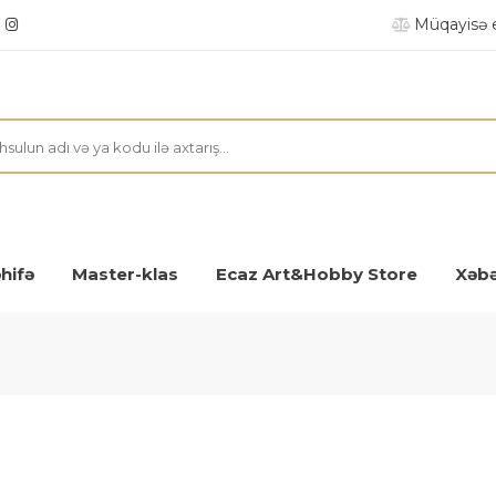
Müqayisə 
hifə
Master-klas
Ecaz Art&Hobby Store
Xəbə