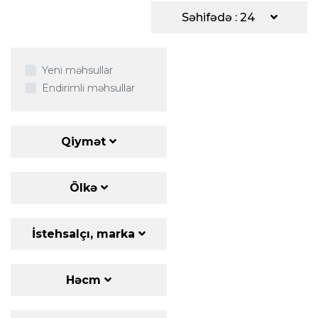
Səhifədə : 24
Yeni məhsullar
Endirimli məhsullar
Qiymət
Ölkə
İstehsalçı, marka
Həcm