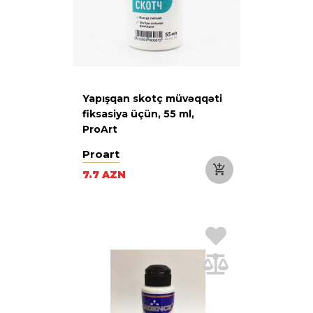
Yapışqan skotç müvəqqəti
fiksasiya üçün, 55 ml,
ProArt
Proart
7.7 AZN