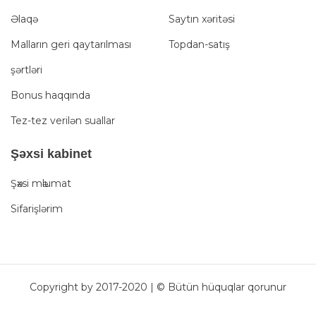
Əlaqə
Saytın xəritəsi
Malların geri qaytarılması
Topdan-satış
şərtləri
Bonus haqqında
Tez-tez verilən suallar
Şәxsi kabinet
Şәxsi mәlumat
Sifarişlərim
Copyright by 2017-2020 | © Bütün hüquqlar qorunur