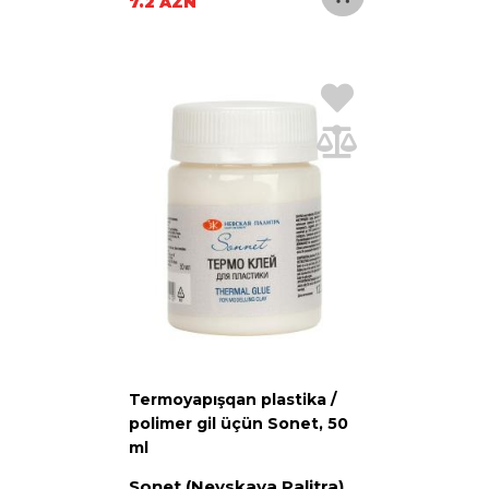
7.2 AZN
Termoyapışqan plastika /
polimer gil üçün Sonet, 50
ml
Sonet (Nevskaya Palitra)