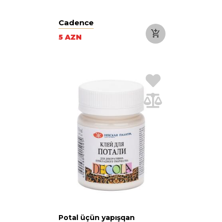
Cadence
5 AZN
Potal üçün yapışqan