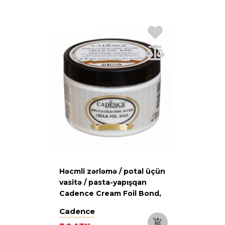
Həcmli zərləmə / potal üçün
vasitə / pasta-yapışqan
Cadence Cream Foil Bond,
150 ml
Cadence