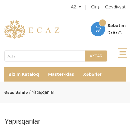
AZ
Giriş
Qeydiyyat
Səbətim
0.00 ₼
AXTAR
Bizim Kataloq
Master-klas
Xəbərlər
Yapışqanlar
Əsas Səhifə
Yapışqanlar