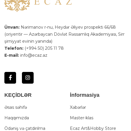
Ünvan:
Nərimanov r-nu, Heydər Əliyev prospekti 66/68
(oriyentir — Azərbaycan Dövlət Rəssamlıq Akademiyası, Sirr
şirniyyat evinin yanında)
Telefon:
(+994 50) 205 11 78
E-mail:
info@ecaz.az
KEÇİDLƏR
İnformasiya
Əsas səhifə
Xəbərlər
Haqqımızda
Master-klas
Ödəniş və çatdırılma
Ecaz Art&Hobby Store