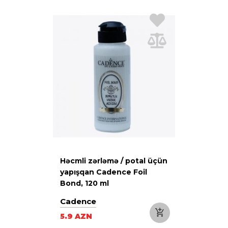
Həcmli zərləmə / potal üçün
yapışqan Cadence Foil
Bond, 120 ml
Cadence
5.9 AZN