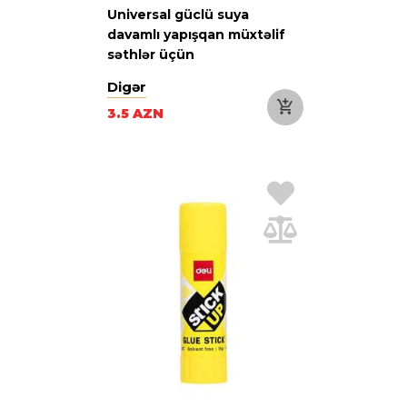
Universal güclü suya
davamlı yapışqan müxtəlif
səthlər üçün
Digər
3.5 AZN