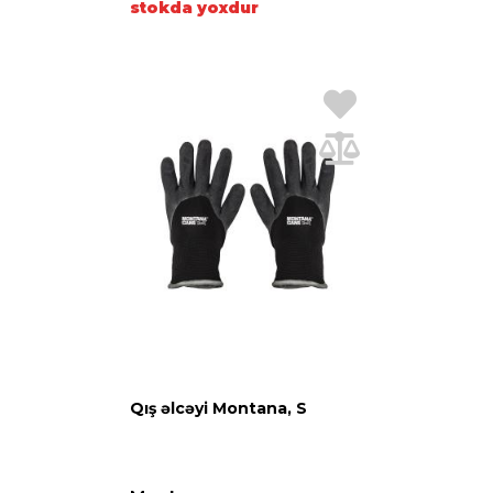
stokda yoxdur
Qış əlcəyi Montana, S