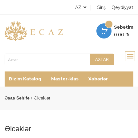
AZ
Giriş
Qeydiyyat
Səbətim
0.00 ₼
AXTAR
Bizim Kataloq
Master-klas
Xəbərlər
Əlcəklər
Əsas Səhifə
Əlcəklər