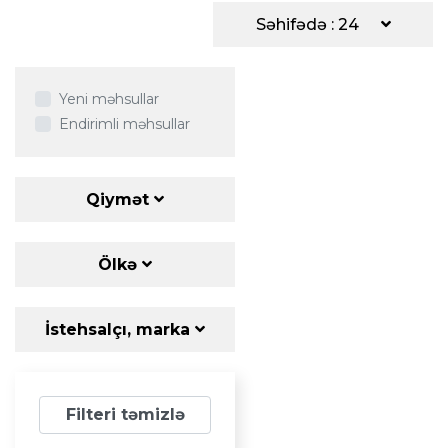
Səhifədə : 24
Yeni məhsullar
Endirimli məhsullar
Qiymət
Ölkə
İstehsalçı, marka
Filteri təmizlə