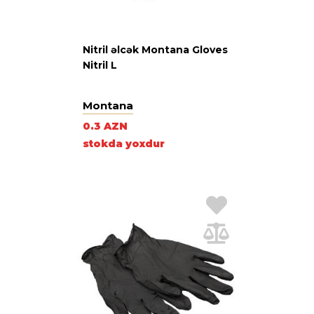
Nitril əlcək Montana Gloves
Nitril L
Montana
0.3 AZN
stokda yoxdur