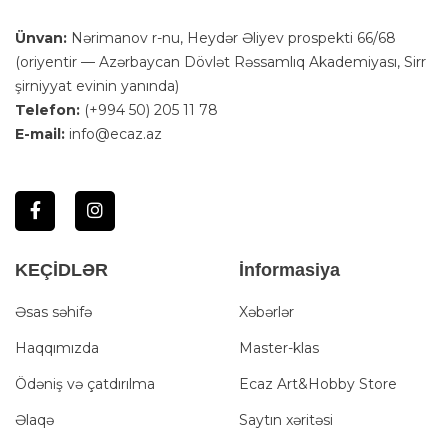
Ünvan:
Nərimanov r-nu, Heydər Əliyev prospekti 66/68
(oriyentir — Azərbaycan Dövlət Rəssamlıq Akademiyası, Sirr
şirniyyat evinin yanında)
Telefon:
(+994 50) 205 11 78
E-mail:
info@ecaz.az
KEÇİDLƏR
İnformasiya
Əsas səhifə
Xəbərlər
Haqqımızda
Master-klas
Ödəniş və çatdırılma
Ecaz Art&Hobby Store
Əlaqə
Saytın xəritəsi