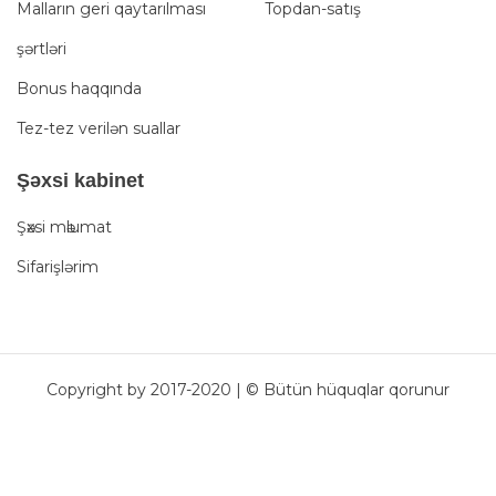
Malların geri qaytarılması
Topdan-satış
şərtləri
Bonus haqqında
Tez-tez verilən suallar
Şәxsi kabinet
Şәxsi mәlumat
Sifarişlərim
Copyright by 2017-2020 | © Bütün hüquqlar qorunur