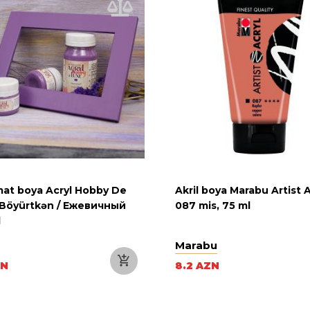
 mat boya Acryl Hobby De
Akril boya Marabu Artist A
 Böyürtkən / Ежевичный
087 mis, 75 ml
l
Marabu
ZN
8.2 AZN