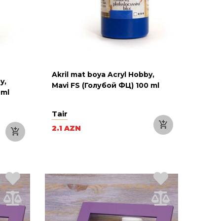
Akril mat boya Acryl Hobby,
y,
Mavi FS (Голубой ФЦ) 100 ml
 ml
Tair
2.1 AZN