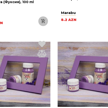
a (Фуксия), 100 ml
Marabu
8.2 AZN
ZN