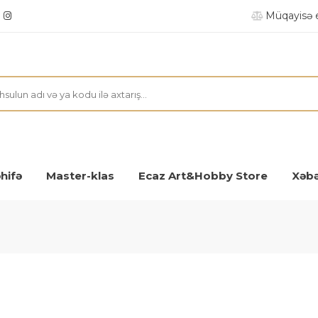
Müqayisə 
hifə
Master-klas
Ecaz Art&Hobby Store
Xəbə