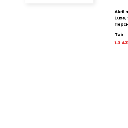
Akril
Luxe, 
Перси
Tair
1.3 A