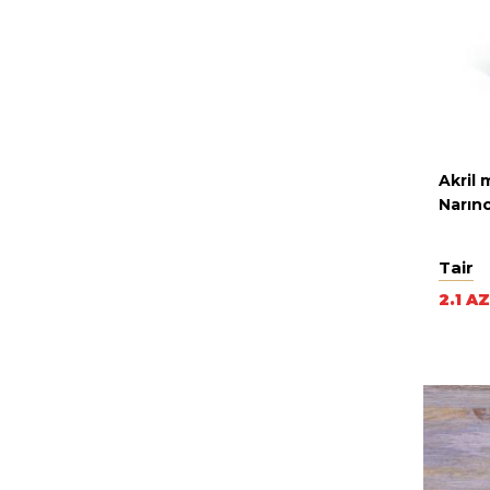
Akril 
Narın
Tair
2.1 A