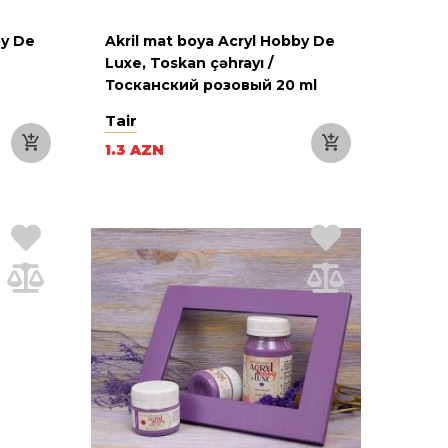
by De
Akril mat boya Acryl Hobby De
Luxe, Toskan çəhrayı /
Тосканский розовый 20 ml
Tair
1.3 AZN