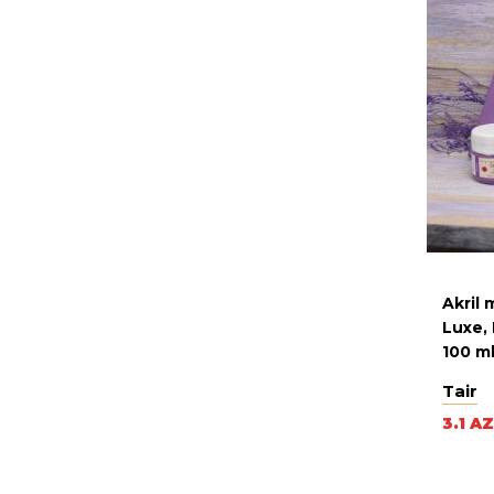
Akril
Luxe,
100 m
Tair
3.1 A