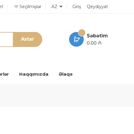
et
Seçilmişlər
AZ
Giriş
Qeydiyyat
Səbətim
Axtar
0.00 ₼
rlər
Haqqımızda
Əlaqə