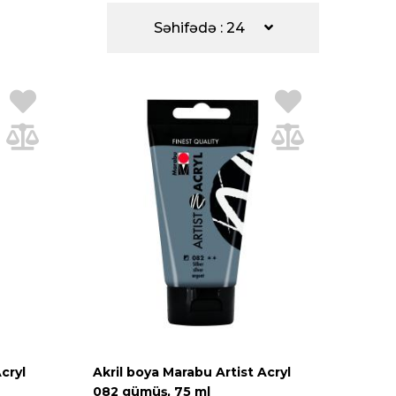
Səhifədə : 24
cryl
Akril boya Marabu Artist Acryl
082 gümüş, 75 ml