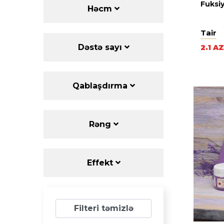
Fuksiy
Həcm
Tair
Dəstə sayı
2.1 A
Qablaşdırma
Rəng
Effekt
Filteri təmizlə