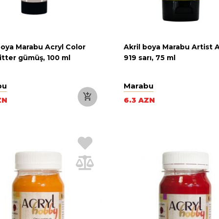
boya Marabu Acryl Color
Akril boya Marabu Artist A
itter gümüş, 100 ml
919 sarı, 75 ml
bu
Marabu
ZN
6.3 AZN