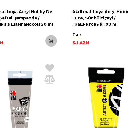
 mat boya Acryl Hobby De
Akril mat boya Acryl Hob
Şaftalı şampanda /
Luxe, Sünbülçiçəyi /
ки в шампанском 20 ml
Гиацинтовый 100 ml
Tair
ZN
3.1 AZN