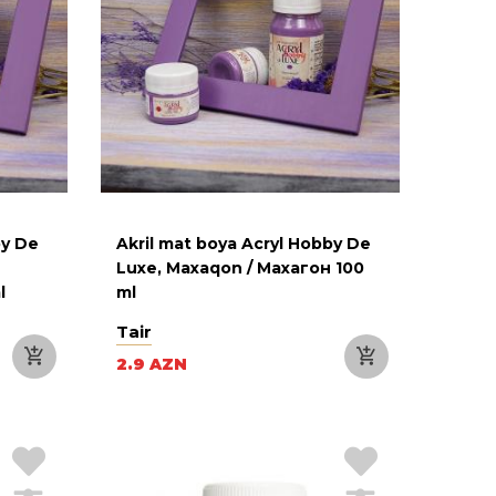
by De
Akril mat boya Acryl Hobby De
Luxe, Maxaqon / Махагон 100
l
ml
Tair
2.9 AZN