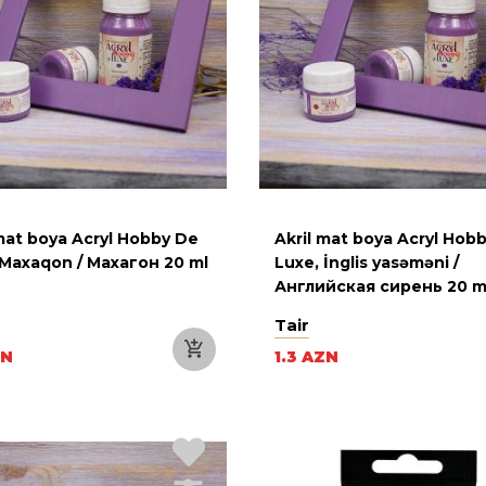
 mat boya Acryl Hobby De
Akril mat boya Acryl Hob
 Maxaqon / Махагон 20 ml
Luxe, İnglis yasəməni /
Английская сирень 20 m
Tair
ZN
1.3 AZN