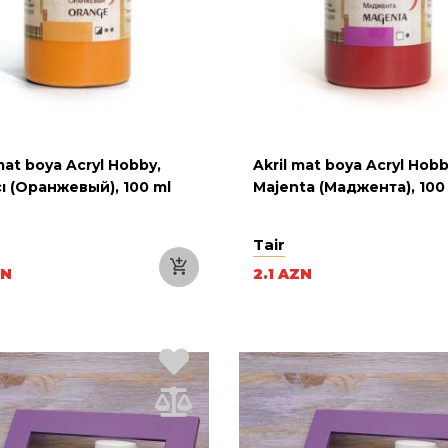
mat boya Acryl Hobby,
Akril mat boya Acryl Hobb
cı (Оранжевый), 100 ml
Majenta (Маджента), 100
Tair
ZN
2.1 AZN