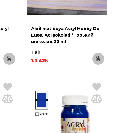
cryl
Akril mat boya Acryl Hobby De
Luxe, Acı şokolad / Горький
шоколад 20 ml
Tair
1.3 AZN