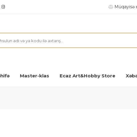
Müqayisə 
hifə
Master-klas
Ecaz Art&Hobby Store
Xəbə