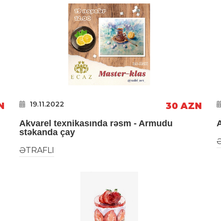
19.11.2022
N
30 AZN
Akvarel texnikasında rəsm - Armudu
A
stəkanda çay
ƏTRAFLI