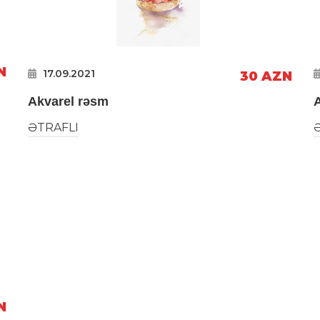
N
17.09.2021
30 AZN
Akvarel rəsm
A
ƏTRAFLI
N