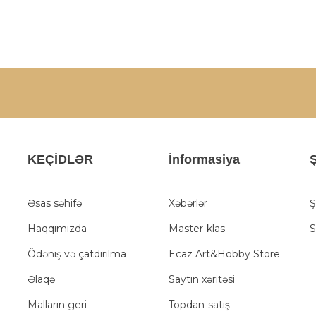
KEÇİDLƏR
İnformasiya
Ş
Əsas səhifə
Xəbərlər
Ş
Haqqımızda
Master-klas
S
Ödəniş və çatdırılma
Ecaz Art&Hobby Store
Əlaqə
Saytın xəritəsi
Malların geri
Topdan-satış