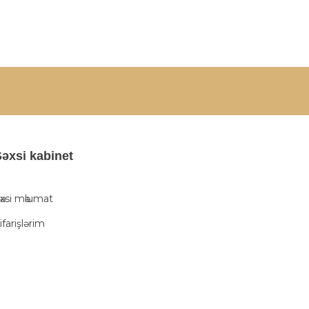
әxsi kabinet
әxsi mәlumat
ifarişlərim