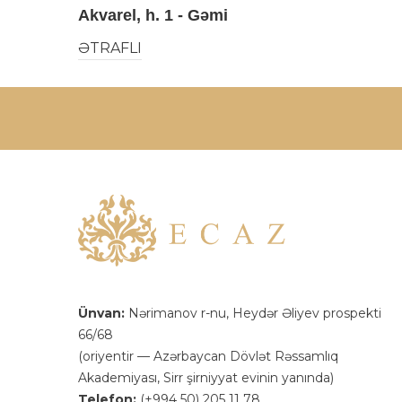
Akvarel, h. 1 - Gəmi
ƏTRAFLI
Ünvan:
Nərimanov r-nu, Heydər Əliyev prospekti
66/68
(oriyentir — Azərbaycan Dövlət Rəssamlıq
Akademiyası, Sirr şirniyyat evinin yanında)
Telefon:
(+994 50) 205 11 78