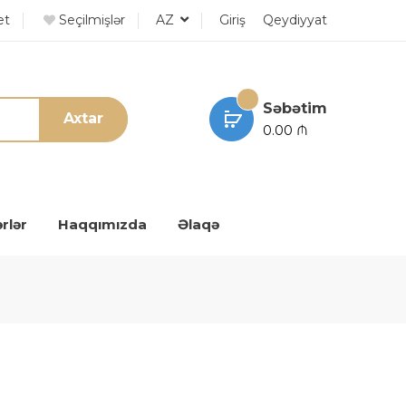
et
Seçilmişlər
AZ
Giriş
Qeydiyyat
Səbətim
Axtar
0.00 ₼
rlər
Haqqımızda
Əlaqə