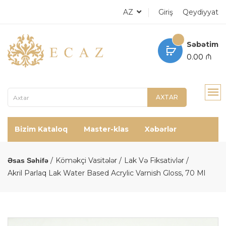
AZ
Giriş
Qeydiyyat
Səbətim
0.00 ₼
AXTAR
Bizim Kataloq
Master-klas
Xəbərlər
Köməkçi Vasitələr
Lak Və Fiksativlər
Əsas Səhifə
Akril Parlaq Lak Water Based Acrylic Varnish Gloss, 70 Ml