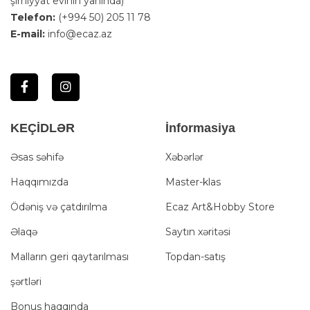
şirniyyat evinin yanında)
Telefon:
(+994 50) 205 11 78
E-mail:
info@ecaz.az
KEÇİDLƏR
İnformasiya
Əsas səhifə
Xəbərlər
Haqqımızda
Master-klas
Ödəniş və çatdırılma
Ecaz Art&Hobby Store
Əlaqə
Saytın xəritəsi
Malların geri qaytarılması
Topdan-satış
şərtləri
Bonus haqqında