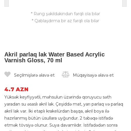
* Rəng şəkildəkindən fərqli ola bilər
* Qablaşdırma bir az fərqli ola bilər
Akril parlaq lak Water Based Acrylic
Varnish Gloss, 70 ml
Seçilmişlərə əlavə et
Müqayisəyə əlavə et
4.7 AZN
Yüksək keyfiyyətli, məhsulun üzərində qoruyucu səth
yaradan su əsaslı akril lak. Çeşiddə mat, yarı parlaq və parlaq
akril lak var. İki etaplı krakelürdan başqa, akril boya ilə
hazırlanmış bütün üsullara uyğundur. 2 təbəqə istifadə
etmək tövsiyə olunur. Suya davamlıdır. İstifadədən sonra