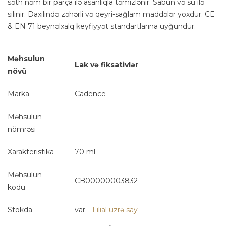
səth nəm bir parça ilə asanlıqla təmizlənir. Sabun və su ilə
silinir. Daxilində zəhərli və qeyri-sağlam maddələr yoxdur. CE
& EN 71 beynəlxalq keyfiyyət standartlarına uyğundur.
Məhsulun
Lak və fiksativlər
növü
Marka
Cadence
Məhsulun
nömrəsi
Xarakteristika
70 ml
Məhsulun
CB00000003832
kodu
Stokda
var
Filial üzrə say