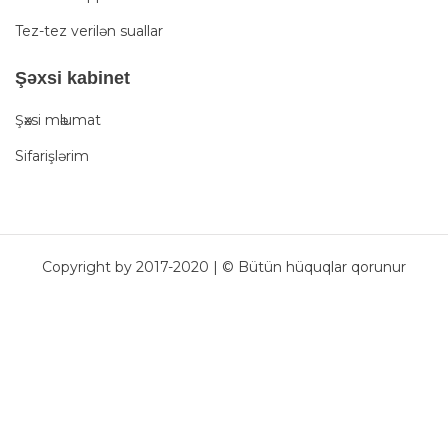
Tez-tez verilən suallar
Şәxsi kabinet
Şәxsi mәlumat
Sifarişlərim
Copyright by 2017-2020 | © Bütün hüquqlar qorunur