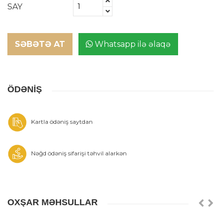
SAY
SƏBƏTƏ AT
Whatsapp ilə əlaqə
ÖDƏNİŞ
Kartla ödəniş saytdan
Nəğd ödəniş sifarişi təhvil alarkən
OXŞAR MƏHSULLAR