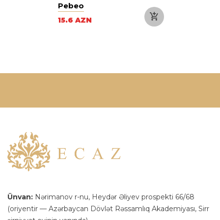
Pebeo
15.6 AZN
Ünvan:
Nərimanov r-nu, Heydər Əliyev prospekti 66/68
(oriyentir — Azərbaycan Dövlət Rəssamlıq Akademiyası, Sirr