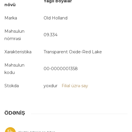
Yağlı boyalar
növü
Marka
Old Holland
Məhsulun
09.334
nömrəsi
Xarakteristika
Transparent Oxide-Red Lake
Məhsulun
00-0000001358
kodu
Stokda
yoxdur
Filial üzrə say
ÖDƏNİŞ