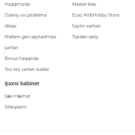
Haqqımızda
Master-klas
Ödəniş və çatdırılma
Ecaz Art&Hobby Store
Əlaqə
Saytın xəritəsi
Malların geri qaytarılması
Topdan-satış
şərtləri
Bonus haqqında
Tez-tez verilən suallar
Şәxsi kabinet
Şәxsi mәlumat
Sifarişlərim