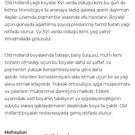
Old Holland yağlı boyalar XVI əsrdə olduğu kimi bu gün də
köhnə texnologiya ilə ənənəyə sadiq qalaraq qranit dəyirman
daşları üzərində piqmentlər əsasında əllə hazırlanır. Boyalar
üçün günəşdə ağartılmış soyuq preslənmış təmiz kətan yağı
istifadə olunur. Və XVI əsrdə olduğu kimi, yağ yalnız
Windmillada götürülür.
Old Holland boyalarında təbaşir, bariy turşusu, mum kimi
tozların olmadığı üçün bu boyalar daha az şəffaf, və
piqmentin yüksək konsentrasiyasına görə daha
qatıdır. İstenilen konsistensiyanı əldə etmək üçün bir az yağ
əlavə etmək kifayətdir. Yüksək örtücülüyə, işığa müqavimətə
və çalarların mükəmməl dərinliyinə malikdir. Etiketi
üzərindəki xətt boyanın təbiiliyinin və işığadayanıqlılığının
sübutu olaraq qablaşdırmanın daxilindəki boya ilə çəkilir. Old
Holland boyaları restavrasiyada geniş istifadə olunur.
Məhsulun