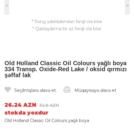
<
>
* Rəng şəkildəkindən fərqli ola bilər
* Qablaşdırma bir az fərqli ola bilər
Old Holland Classic Oil Colours yağlı boya
334 Transp. Oxide-Red Lake / oksid qırmızı
şəffaf lak
Seçilmişlərə əlavə et
Müqayisəyə əlavə et
26.24 AZN
32.8 AZN
stokda yoxdur
Old Holland Classic Oil Colours yağlı boya