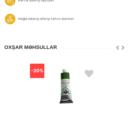
Kartla ödəniş saytdan
Nəğd ödəniş sifarişi təhvil alarkən
OXŞAR MƏHSULLAR
-20%