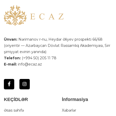
Ünvan:
Nərimanov r-nu, Heydər Əliyev prospekti 66/68
(oriyentir — Azərbaycan Dövlət Rəssamlıq Akademiyası, Sirr
şirniyyat evinin yanında)
Telefon:
(+994 50) 205 11 78
E-mail:
info@ecaz.az
KEÇİDLƏR
İnformasiya
Əsas səhifə
Xəbərlər