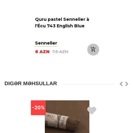
Quru pastel Sennelier à
l'Écu 743 English Blue
Sennelier
6 AZN
7.5 AZN
DIGƏR MƏHSULLAR
-20%