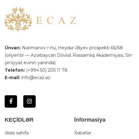
Ünvan:
Nərimanov r-nu, Heydər Əliyev prospekti 66/68
(oriyentir — Azərbaycan Dövlət Rəssamlıq Akademiyası, Sirr
şirniyyat evinin yanında)
Telefon:
(+994 50) 205 11 78
E-mail:
info@ecaz.az
KEÇİDLƏR
İnformasiya
Əsas səhifə
Xəbərlər