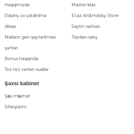
Haqqımızda
Master-klas
Ödəniş və çatdırılma
Ecaz Art&Hobby Store
Əlaqə
Saytın xəritəsi
Malların geri qaytarılması
Topdan-satış
şərtləri
Bonus haqqında
Tez-tez verilən suallar
Şәxsi kabinet
Şәxsi mәlumat
Sifarişlərim