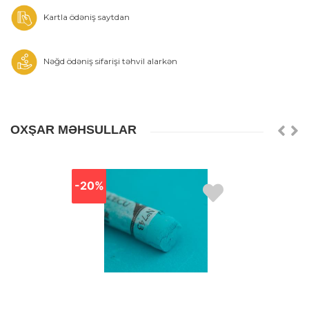
Kartla ödəniş saytdan
Nəğd ödəniş sifarişi təhvil alarkən
OXŞAR MƏHSULLAR
-20%