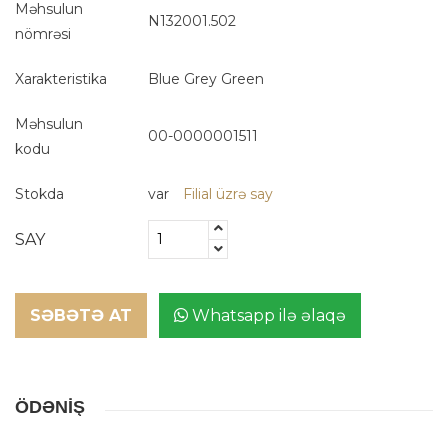
Məhsulun
N132001.502
nömrəsi
Xarakteristika
Blue Grey Green
Məhsulun
00-0000001511
kodu
Stokda
var
Filial üzrə say
SAY
SƏBƏTƏ AT
Whatsapp ilə əlaqə
ÖDƏNİŞ