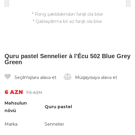
* Rəng şəkildəkindən fərqli ola bilər
* Qablaşdırma bir az fərqli ola bilər
Quru pastel Sennelier à l'Écu 502 Blue Grey
Green
Seçilmişlərə əlavə et
Müqayisəyə əlavə et
6 AZN
7.5 AZN
Məhsulun
Quru pastel
növü
Marka
Sennelier