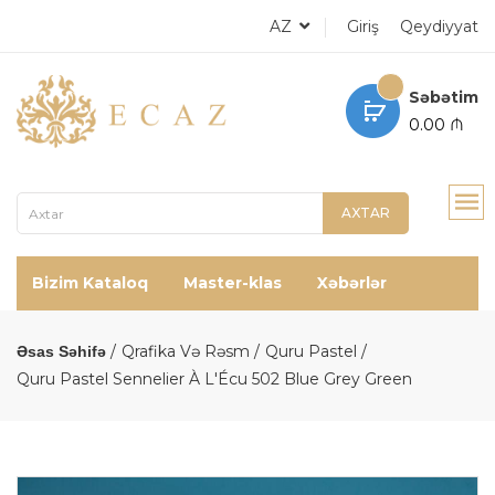
AZ
Giriş
Qeydiyyat
Səbətim
0.00 ₼
AXTAR
Bizim Kataloq
Master-klas
Xəbərlər
Qrafika Və Rəsm
Quru Pastel
Əsas Səhifə
Quru Pastel Sennelier À L'Écu 502 Blue Grey Green