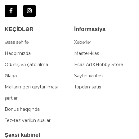
KEÇİDLƏR
İnformasiya
Əsas səhifə
Xəbərlər
Haqqımızda
Master-klas
Ödəniş və çatdırılma
Ecaz Art&Hobby Store
Əlaqə
Saytın xəritəsi
Malların geri qaytarılması
Topdan-satış
şərtləri
Bonus haqqında
Tez-tez verilən suallar
Şәxsi kabinet