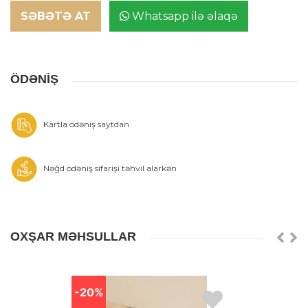
SƏBƏTƏ AT
Whatsapp ilə əlaqə
ÖDƏNİŞ
Kartla ödəniş saytdan
Nəğd ödəniş sifarişi təhvil alarkən
OXŞAR MƏHSULLAR
-20%