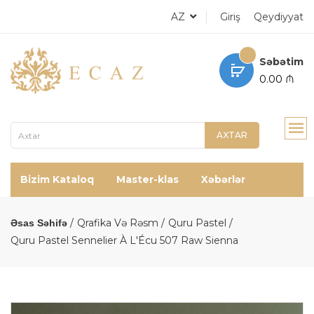
AZ
Giriş
Qeydiyyat
Səbətim
0.00 ₼
AXTAR
Bizim Kataloq
Master-klas
Xəbərlər
Qrafika Və Rəsm
Quru Pastel
Əsas Səhifə
Quru Pastel Sennelier À L'Écu 507 Raw Sienna