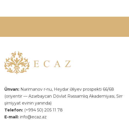
Ünvan:
Nərimanov r-nu, Heydər Əliyev prospekti 66/68
(oriyentir — Azərbaycan Dövlət Rəssamlıq Akademiyası, Sirr
şirniyyat evinin yanında)
Telefon:
(+994 50) 205 11 78
E-mail:
info@ecaz.az