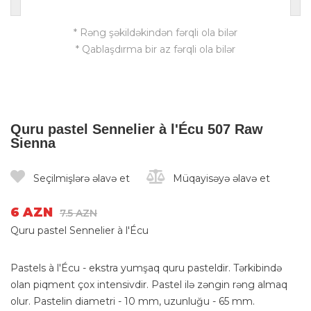
* Rəng şəkildəkindən fərqli ola bilər
* Qablaşdırma bir az fərqli ola bilər
Quru pastel Sennelier à l'Écu 507 Raw
Sienna
Seçilmişlərə əlavə et
Müqayisəyə əlavə et
6 AZN
7.5 AZN
Quru pastel Sennelier à l'Écu
Pastels à l'Écu - ekstra yumşaq quru pasteldir. Tərkibində
olan piqment çox intensivdir. Pastel ilə zəngin rəng almaq
olur. Pastelin diametri - 10 mm, uzunluğu - 65 mm.