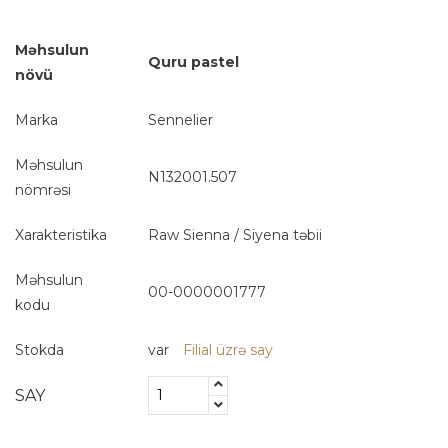
Məhsulun
Quru pastel
növü
Marka
Sennelier
Məhsulun
N132001.507
nömrəsi
Xarakteristika
Raw Sienna / Siyena təbii
Məhsulun
00-0000001777
kodu
Stokda
var
Filial üzrə say
SAY