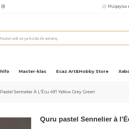
Müqayisə 
hifə
Master-klas
Ecaz Art&Hobby Store
Xəbə
Pastel Sennelier À L'Écu 491 Yellow Grey Green
Quru pastel Sennelier à l'