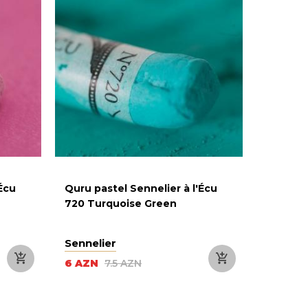
'Écu
Quru pastel Sennelier à l'Écu
Quru pa
720 Turquoise Green
743 Eng
Sennelier
Senneli
6 AZN
7.5 AZN
6 AZN