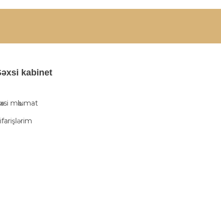
әxsi kabinet
әxsi mәlumat
ifarişlərim