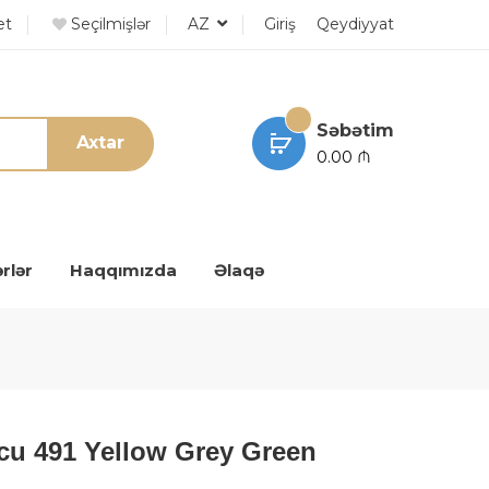
et
Seçilmişlər
AZ
Giriş
Qeydiyyat
Səbətim
Axtar
0.00 ₼
rlər
Haqqımızda
Əlaqə
Écu 491 Yellow Grey Green