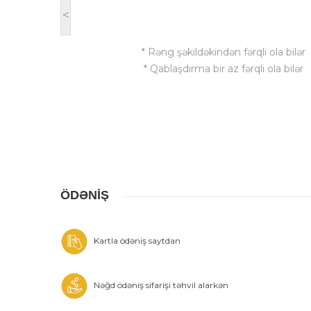
<
* Rəng şəkildəkindən fərqli ola bilər
* Qablaşdırma bir az fərqli ola bilər
ÖDƏNİŞ
Kartla ödəniş saytdan
Nəğd ödəniş sifarişi təhvil alarkən