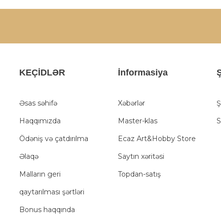
KEÇİDLƏR
İnformasiya
Ş
Əsas səhifə
Xəbərlər
Ş
Haqqımızda
Master-klas
S
Ödəniş və çatdırılma
Ecaz Art&Hobby Store
Əlaqə
Saytın xəritəsi
Malların geri
Topdan-satış
qaytarılması şərtləri
Bonus haqqında