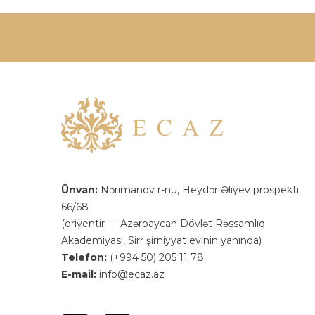
Ünvan:
Nərimanov r-nu, Heydər Əliyev prospekti
66/68
(oriyentir — Azərbaycan Dövlət Rəssamlıq
Akademiyası, Sirr şirniyyat evinin yanında)
Telefon:
(+994 50) 205 11 78
E-mail:
info@ecaz.az