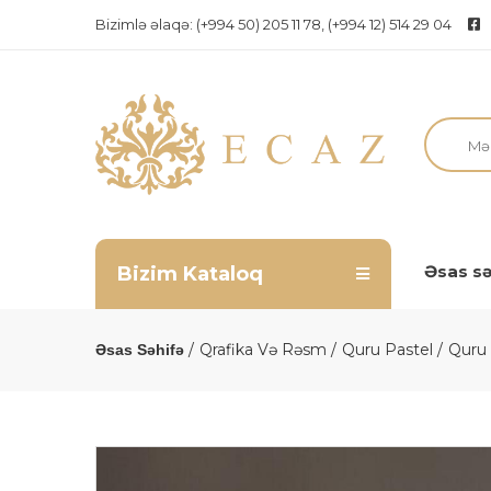
Bizimlə əlaqə:
(+994 50) 205 11 78, (+994 12) 514 29 04
Əsas sə
Bizim Kataloq
Qrafika Və Rəsm
Quru Pastel
Quru 
Əsas Səhifə