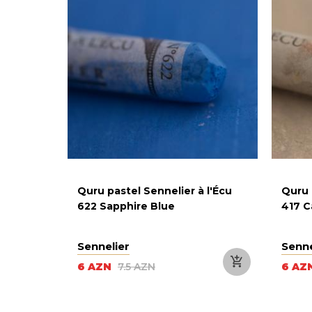
 l'Écu
Quru pastel Sennelier à l'Écu
Quru 
622 Sapphire Blue
417 C
Sennelier
Senne
6 AZN
7.5 AZN
6 AZ