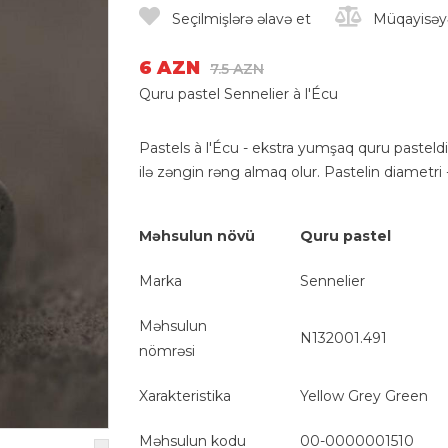
Seçilmişlərə əlavə et
Müqayisəyə
6 AZN
7.5 AZN
Quru pastel Sennelier à l'Écu
Pastels à l'Écu - ekstra yumşaq quru pasteldi
ilə zəngin rəng almaq olur. Pastelin diametr
Məhsulun növü
Quru pastel
Marka
Sennelier
Məhsulun
N132001.491
nömrəsi
Xarakteristika
Yellow Grey Green
Məhsulun kodu
00-0000001510