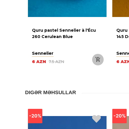
 l'Écu
Quru pastel Sennelier à l'Écu
Quru 
260 Cerulean Blue
145 D
Sennelier
Senne
6 AZN
7.5 AZN
6 AZ
DIGƏR MƏHSULLAR
-20%
-20%