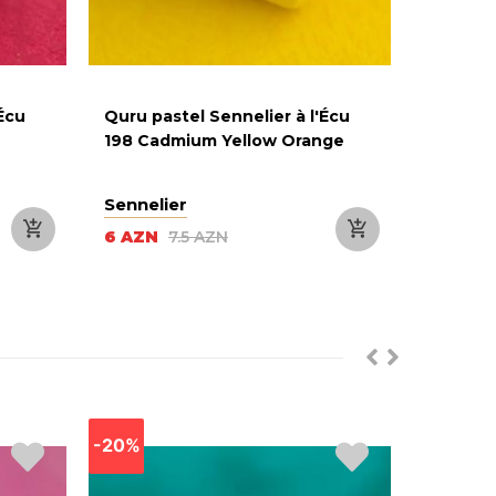
'Écu
Quru pastel Sennelier à l'Écu
Quru pa
198 Cadmium Yellow Orange
210 Res
Sennelier
Senneli
6 AZN
7.5 AZN
6 AZN
-20%
-20%