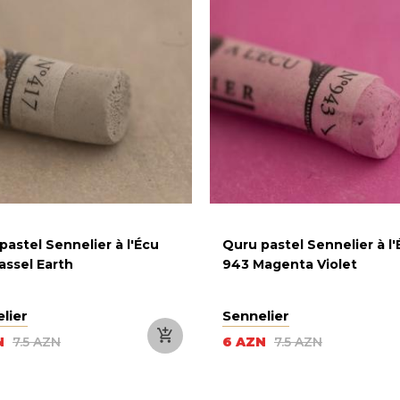
pastel Sennelier à l'Écu
Quru pastel Sennelier à l
assel Earth
943 Magenta Violet
lier
Sennelier
N
7.5 AZN
6 AZN
7.5 AZN