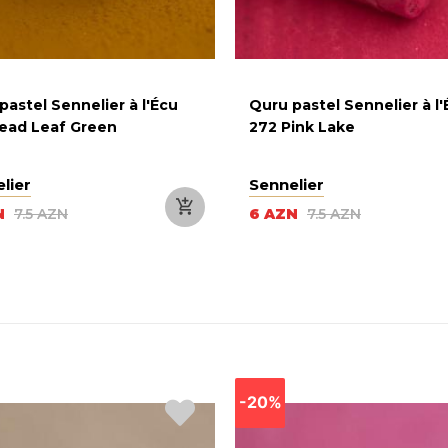
pastel Sennelier à l'Écu
Quru pastel Sennelier à l
ead Leaf Green
272 Pink Lake
lier
Sennelier
N
7.5 AZN
6 AZN
7.5 AZN
-20%