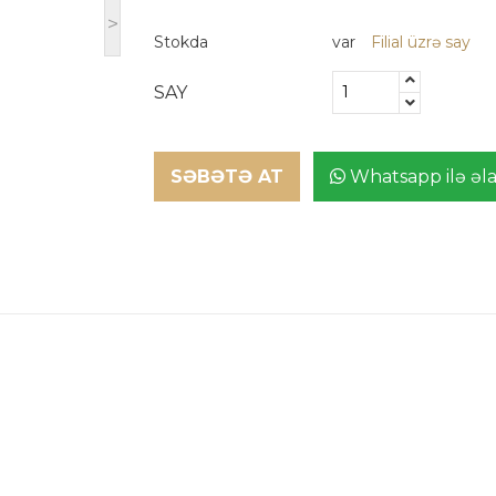
>
Stokda
var
Filial üzrə say
SAY
SƏBƏTƏ AT
Whatsapp ilə əl