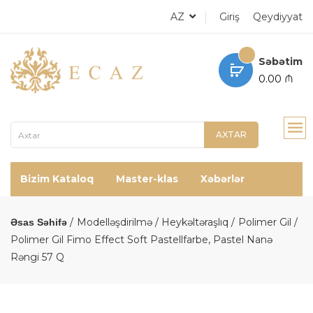
AZ
Giriş
Qeydiyyat
Səbətim
0.00 ₼
AXTAR
Bizim Kataloq
Master-klas
Xəbərlər
Modelləşdirilmə / Heykəltəraşlıq
Polimer Gil
Əsas Səhifə
Polimer Gil Fimo Effect Soft Pastellfarbe, Pastel Nanə
Rəngi 57 Q