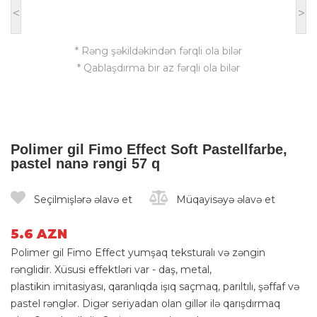
<
>
* Rəng şəkildəkindən fərqli ola bilər
* Qablaşdırma bir az fərqli ola bilər
Polimer gil Fimo Effect Soft Pastellfarbe,
pastel nanə rəngi 57 q
Seçilmişlərə əlavə et
Müqayisəyə əlavə et
5.6 AZN
Polimer gil Fimo Effect yumşaq teksturalı və zəngin
rənglidir. Xüsusi effektləri var - daş, metal,
plastikin imitasiyası, qaranlıqda işıq saçmaq, parıltılı, şəffaf və
pastel rənglər. Digər seriyadan olan gillər ilə qarışdırmaq