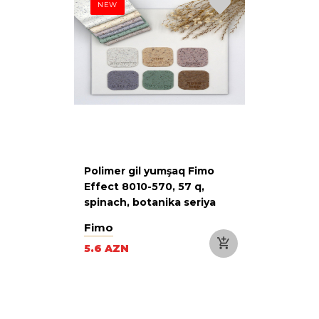
NEW
Polimer gil yumşaq Fimo
Effect 8010-570, 57 q,
spinach, botanika seriya
rəngləri
Fimo
5.6 AZN