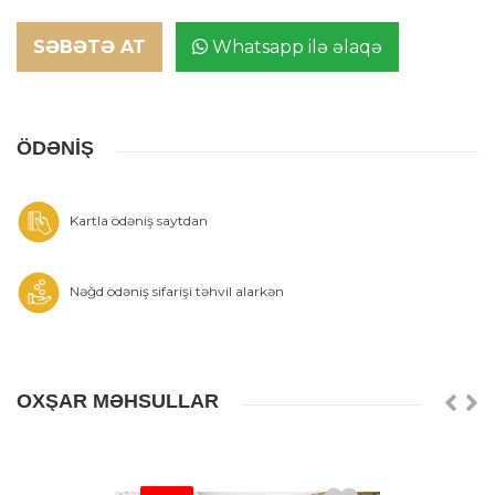
SƏBƏTƏ AT
Whatsapp ilə əlaqə
ÖDƏNİŞ
Kartla ödəniş saytdan
Nəğd ödəniş sifarişi təhvil alarkən
OXŞAR MƏHSULLAR