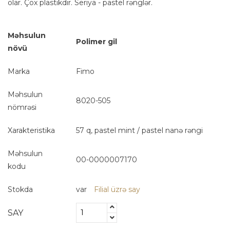
olar. Çox plastikdir. Seriya - pastel rənglər.
Məhsulun
Polimer gil
növü
Marka
Fimo
Məhsulun
8020-505
nömrəsi
Xarakteristika
57 q, pastel mint / pastel nanə rəngi
Məhsulun
00-0000007170
kodu
Stokda
var
Filial üzrə say
SAY