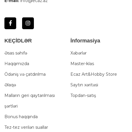
E-mail:
info@ecaz.az
KEÇİDLƏR
İnformasiya
Əsas səhifə
Xəbərlər
Haqqımızda
Master-klas
Ödəniş və çatdırılma
Ecaz Art&Hobby Store
Əlaqə
Saytın xəritəsi
Malların geri qaytarılması
Topdan-satış
şərtləri
Bonus haqqında
Tez-tez verilən suallar