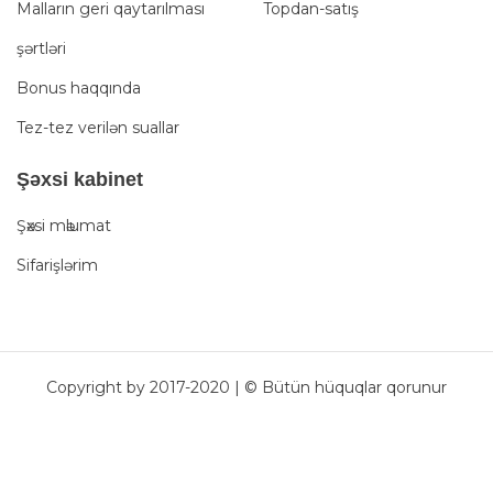
Malların geri qaytarılması
Topdan-satış
şərtləri
Bonus haqqında
Tez-tez verilən suallar
Şәxsi kabinet
Şәxsi mәlumat
Sifarişlərim
Copyright by 2017-2020 | © Bütün hüquqlar qorunur