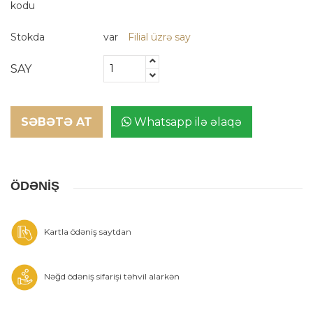
kodu
Stokda
var
Filial üzrə say
SAY
SƏBƏTƏ AT
Whatsapp ilə əlaqə
ÖDƏNİŞ
Kartla ödəniş saytdan
Nəğd ödəniş sifarişi təhvil alarkən