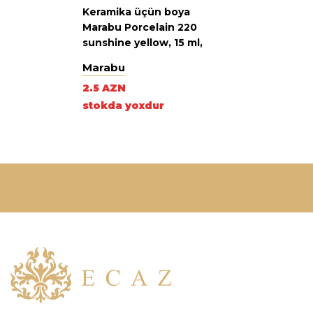
Keramika üçün boya
Marabu Porcelain 220
sunshine yellow, 15 ml,
günəş sarı
Marabu
2.5 AZN
stokda yoxdur