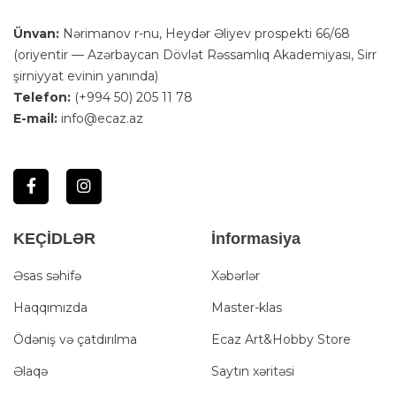
Ünvan:
Nərimanov r-nu, Heydər Əliyev prospekti 66/68
(oriyentir — Azərbaycan Dövlət Rəssamlıq Akademiyası, Sirr
şirniyyat evinin yanında)
Telefon:
(+994 50) 205 11 78
E-mail:
info@ecaz.az
KEÇİDLƏR
İnformasiya
Əsas səhifə
Xəbərlər
Haqqımızda
Master-klas
Ödəniş və çatdırılma
Ecaz Art&Hobby Store
Əlaqə
Saytın xəritəsi