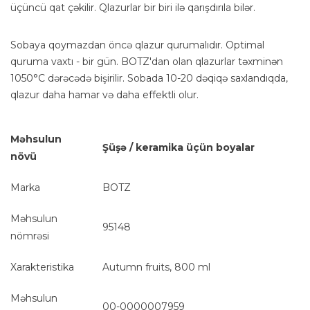
üçüncü qat çəkilir. Qlazurlar bir biri ilə qarışdırıla bilər.
Sobaya qoymazdan öncə qlazur qurumalıdır. Optimal
quruma vaxtı - bir gün. BOTZ'dan olan qlazurlar təxminən
1050°C dərəcədə bişirilir. Sobada 10-20 dəqiqə saxlandıqda,
qlazur daha hamar və daha effektli olur.
Məhsulun
Şüşə / keramika üçün boyalar
növü
Marka
BOTZ
Məhsulun
95148
nömrəsi
Xarakteristika
Autumn fruits, 800 ml
Məhsulun
00-0000007959