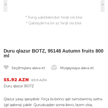
<
>
* Rəng şəkildəkindən fərqli ola bilər
* Qablaşdırma bir az fərqli ola bilər
Duru qlazur BOTZ, 95148 Autumn fruits 800
ml
Seçilmişlərə əlavə et
Müqayisəyə əlavə et
55.92 AZN
69.9 AZN
Duru qlazur BOTZ
Qlazur yaxşı qarışdırılır. Fırça ilə birinci qat təmizlənmiş səthə
(gil qabına) çəkilir. Quruduqdan sonra ikinci, lazım olsa,