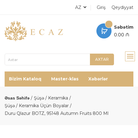
AZ
Giriş
Qeydiyyat
Səbətim
0.00 ₼
AXTAR
Bizim Kataloq
Master-klas
Xəbərlər
Şüşə / Keramika
Əsas Səhifə
Şüşə / Keramika Üçün Boyalar
Duru Qlazur BOTZ, 95148 Autumn Fruits 800 Ml