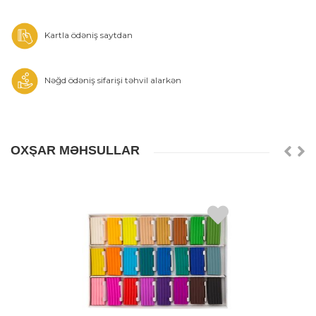
Kartla ödəniş saytdan
Nəğd ödəniş sifarişi təhvil alarkən
OXŞAR MƏHSULLAR