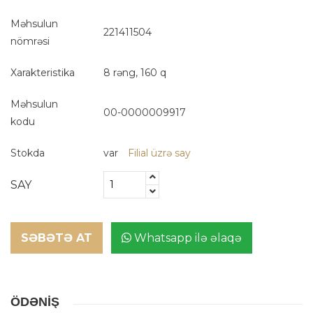
Məhsulun
221411504
nömrəsi
Xarakteristika
8 rəng, 160 q
Məhsulun
00-0000009917
kodu
Stokda
var
Filial üzrə say
SAY
SƏBƏTƏ AT
Whatsapp ilə əlaqə
ÖDƏNİŞ