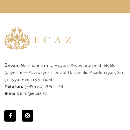
Ünvan:
Nərimanov r-nu, Heydər Əliyev prospekti 66/68
(oriyentir — Azərbaycan Dövlət Rəssamlıq Akademiyası, Sirr
şirniyyat evinin yanında)
Telefon:
(+994 50) 205 11 78
E-mail:
info@ecaz.az