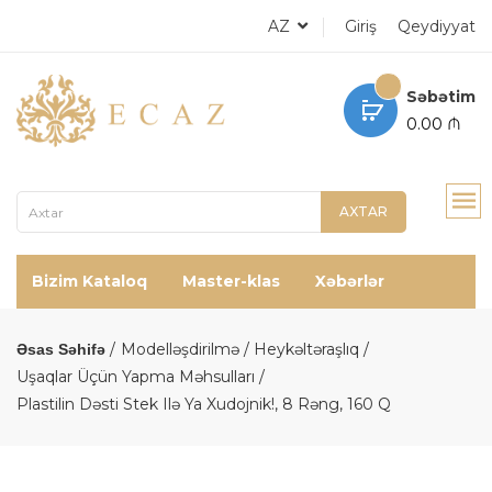
AZ
Giriş
Qeydiyyat
Səbətim
0.00 ₼
AXTAR
Bizim Kataloq
Master-klas
Xəbərlər
Modelləşdirilmə / Heykəltəraşlıq
Əsas Səhifə
Uşaqlar Üçün Yapma Məhsulları
Plastilin Dəsti Stek Ilə Ya Xudojnik!, 8 Rəng, 160 Q