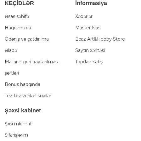
KEÇİDLƏR
İnformasiya
Əsas səhifə
Xəbərlər
Haqqımızda
Master-klas
Ödəniş və çatdırılma
Ecaz Art&Hobby Store
Əlaqə
Saytın xəritəsi
Malların geri qaytarılması
Topdan-satış
şərtləri
Bonus haqqında
Tez-tez verilən suallar
Şәxsi kabinet
Şәxsi mәlumat
Sifarişlərim