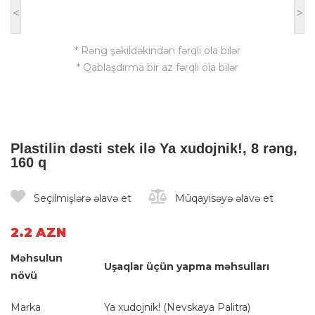
<
>
* Rəng şəkildəkindən fərqli ola bilər
* Qablaşdırma bir az fərqli ola bilər
Plastilin dəsti stek ilə Ya xudojnik!, 8 rəng,
160 q
Seçilmişlərə əlavə et
Müqayisəyə əlavə et
2.2 AZN
Məhsulun
Uşaqlar üçün yapma məhsulları
növü
Marka
Ya xudojnik! (Nevskaya Palitra)