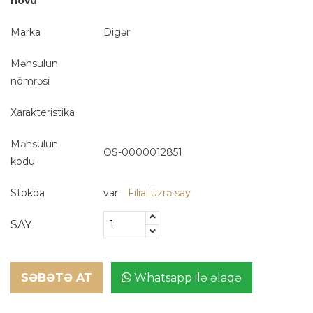
növü
Marka
Digər
Məhsulun
nömrəsi
Xarakteristika
Məhsulun
OS-0000012851
kodu
Stokda
var
Filial üzrə say
SAY
SƏBƏTƏ AT
Whatsapp ilə əlaqə