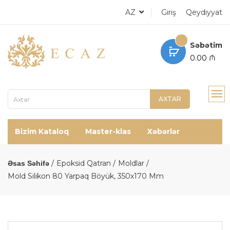
AZ
Giriş
Qeydiyyat
Səbətim
0.00 ₼
AXTAR
Bizim Kataloq
Master-klas
Xəbərlər
Epoksid Qatran
Moldlar
Əsas Səhifə
Mold Silikon 80 Yarpaq Böyük, 350х170 Mm