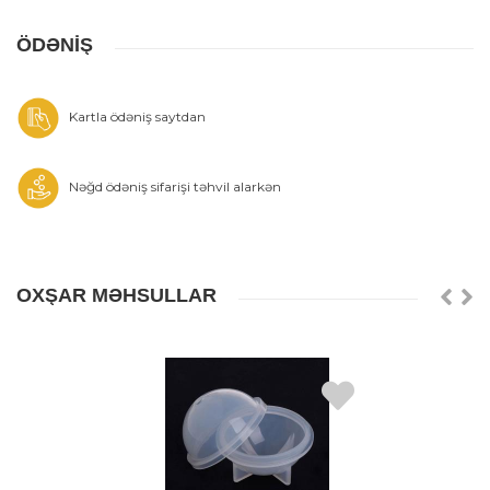
ÖDƏNİŞ
Kartla ödəniş saytdan
Nəğd ödəniş sifarişi təhvil alarkən
OXŞAR MƏHSULLAR