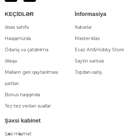
KEÇİDLƏR
İnformasiya
Əsas səhifə
Xəbərlər
Haqqımızda
Master-klas
Ödəniş və çatdırılma
Ecaz Art&Hobby Store
Əlaqə
Saytın xəritəsi
Malların geri qaytarılması
Topdan-satış
şərtləri
Bonus haqqında
Tez-tez verilən suallar
Şәxsi kabinet
Şәxsi mәlumat