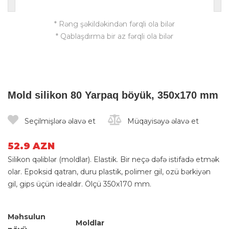
* Rəng şəkildəkindən fərqli ola bilər
* Qablaşdırma bir az fərqli ola bilər
Mold silikon 80 Yarpaq böyük, 350х170 mm
Seçilmişlərə əlavə et
Müqayisəyə əlavə et
52.9 AZN
Silikon qəliblər (moldlar). Elastik. Bir neçə dəfə istifadə etmək
olar. Epoksid qatran, duru plastik, polimer gil, ozü bərkiyən
gil, gips üçün idealdır. Ölçü 350х170 mm.
Məhsulun
Moldlar