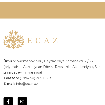
Ünvan:
Nərimanov r-nu, Heydər Əliyev prospekti 66/68
(oriyentir — Azərbaycan Dövlət Rəssamlıq Akademiyası, Sirr
şirniyyat evinin yanında)
Telefon:
(+994 50) 205 11 78
E-mail:
info@ecaz.az