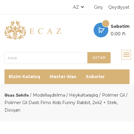
AZ
Giriş
Qeydiyyat
Səbətim
0.00 ₼
AXTAR
Bizim Kataloq
Master-klas
Xəbərlər
Modelləşdirilmə / Heykəltəraşlıq
Polimer Gil
Əsas Səhifə
Polimer Gil Dəsti Fimo Kids Funny Rabbit, 2х42 + Stek,
Dovşan