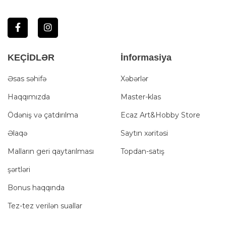
KEÇİDLƏR
İnformasiya
Əsas səhifə
Xəbərlər
Haqqımızda
Master-klas
Ödəniş və çatdırılma
Ecaz Art&Hobby Store
Əlaqə
Saytın xəritəsi
Malların geri qaytarılması
Topdan-satış
şərtləri
Bonus haqqında
Tez-tez verilən suallar