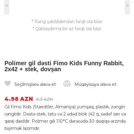
<
>
* Rəng şəkildəkindən fərqli ola bilər
* Qablaşdırma bir az fərqli ola bilər
Polimer gil dəsti Fimo Kids Funny Rabbit,
2х42 + stek, dovşan
Seçilmişlərə əlavə et
Müqayisəyə əlavə et
4.98 AZN
8.3 AZN
Gil Fimo Kids (Staedtler, Almaniya) yumşaq, plastik, zəngin
rənglidir. Dəstə stek, tatu və 2 ədəd blok (42 q, sədəf sarı və
qara) daxildir. Polimer gili 110°C dərəcədə 30 dəqiqə ərzində
bişirmək lazımdır.