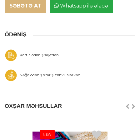
SƏBƏTƏ AT
Whatsapp ilə əlaqə
ÖDƏNİŞ
Kartla ödəniş saytdan
Nəğd ödəniş sifarişi təhvil alarkən
OXŞAR MƏHSULLAR
NEW