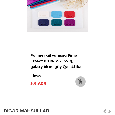
Polimer gil yumşaq Fimo
Effect 8010-352, 57 q,
galaxy blue, göy Qalaktika
seriya rəngləri
Fimo
5.6 AZN
DIGƏR MƏHSULLAR