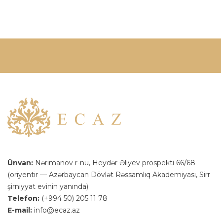
Ünvan:
Nərimanov r-nu, Heydər Əliyev prospekti 66/68
(oriyentir — Azərbaycan Dövlət Rəssamlıq Akademiyası, Sirr
şirniyyat evinin yanında)
Telefon:
(+994 50) 205 11 78
E-mail:
info@ecaz.az