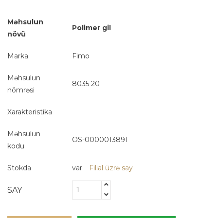
Məhsulun
Polimer gil
növü
Marka
Fimo
Məhsulun
8035 20
nömrəsi
Xarakteristika
Məhsulun
OS-0000013891
kodu
Stokda
var
Filial üzrə say
SAY