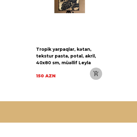
Tropik yarpaqlar, kətan,
tekstur pasta, potal, akril,
40x80 sm, müəllif Leyla
Orucova
150 AZN