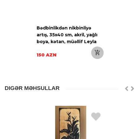
Bədbinlikdən nikbinliyə
artış, 35x40 sm, akril, yağlı
boya, kətan, müəllif Leyla
Rüstəmova
150 AZN
DIGƏR MƏHSULLAR