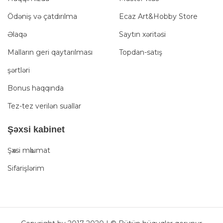
Ödəniş və çatdırılma
Ecaz Art&Hobby Store
Əlaqə
Saytın xəritəsi
Malların geri qaytarılması
Topdan-satış
şərtləri
Bonus haqqında
Tez-tez verilən suallar
Şәxsi kabinet
Şәxsi mәlumat
Sifarişlərim