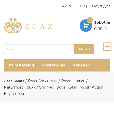
AZ
Giriş
Qeydiyyat
Səbətim
0.00 ₼
AXTAR
Bizim Kataloq
Master-klas
Xəbərlər
Rəsm Və Əl Işləri
Rəsm Əsərləri
Əsas Səhifə
Natürmort 1, 50x70 Sm, Yağlı Boya, Kətan, Müəllif Aygün
Bayramova