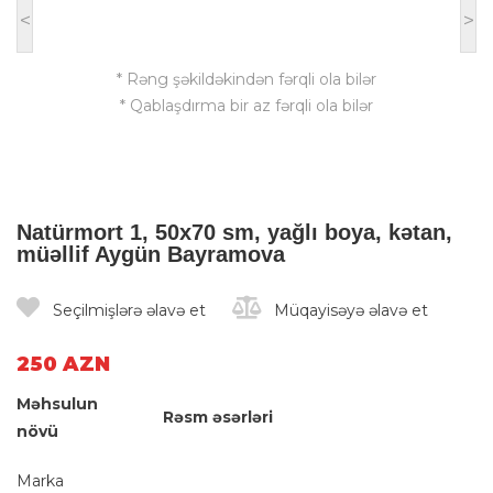
<
>
* Rəng şəkildəkindən fərqli ola bilər
* Qablaşdırma bir az fərqli ola bilər
Natürmort 1, 50x70 sm, yağlı boya, kətan,
müəllif Aygün Bayramova
Seçilmişlərə əlavə et
Müqayisəyə əlavə et
250 AZN
Məhsulun
Rəsm əsərləri
növü
Marka