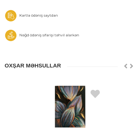
Kartla ödəniş saytdan
Nəğd ödəniş sifarişi təhvil alarkən
OXŞAR MƏHSULLAR