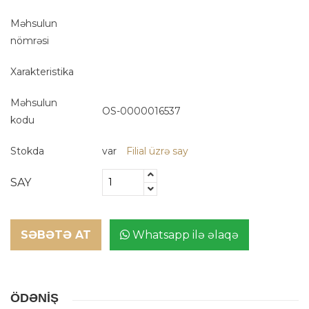
Məhsulun
nömrəsi
Xarakteristika
Məhsulun
OS-0000016537
kodu
Stokda
var
Filial üzrə say
SAY
SƏBƏTƏ AT
Whatsapp ilə əlaqə
ÖDƏNİŞ