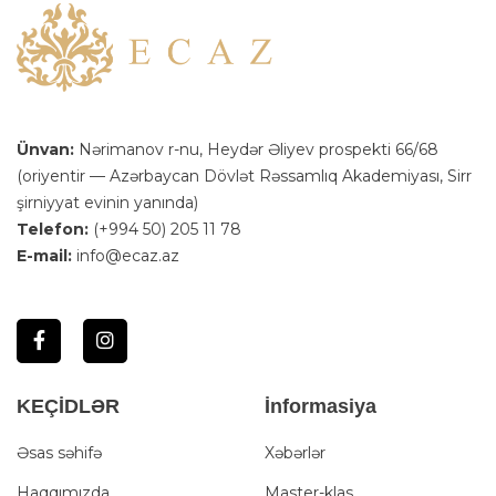
Ünvan:
Nərimanov r-nu, Heydər Əliyev prospekti 66/68
(oriyentir — Azərbaycan Dövlət Rəssamlıq Akademiyası, Sirr
şirniyyat evinin yanında)
Telefon:
(+994 50) 205 11 78
E-mail:
info@ecaz.az
KEÇİDLƏR
İnformasiya
Əsas səhifə
Xəbərlər
Haqqımızda
Master-klas