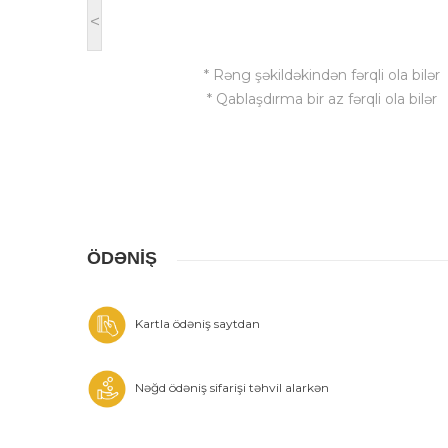
<
* Rəng şəkildəkindən fərqli ola bilər
* Qablaşdırma bir az fərqli ola bilər
ÖDƏNİŞ
Kartla ödəniş saytdan
Nəğd ödəniş sifarişi təhvil alarkən