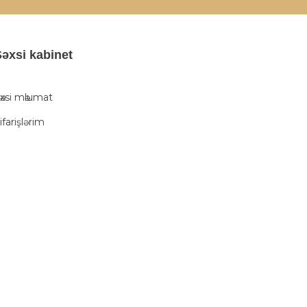
әxsi kabinet
әxsi mәlumat
ifarişlərim