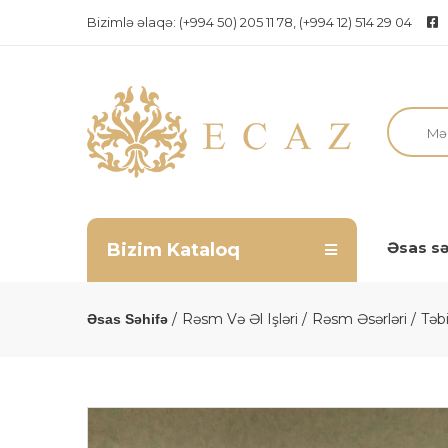
Bizimlə əlaqə:
(+994 50) 205 11 78, (+994 12) 514 29 04
Əsas sə
Bizim Kataloq
Rəsm Və Əl Işləri
Rəsm Əsərləri
Təbi
Əsas Səhifə