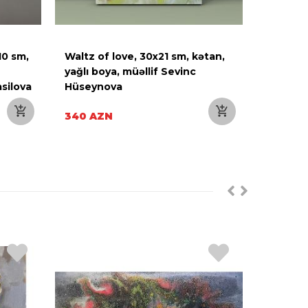
10 sm,
Waltz of love, 30x21 sm, kətan,
Qar bəbi
yağlı boya, müəllif Sevinc
boya, kə
asilova
Hüseynova
Qurban
340 AZN
380 AZ