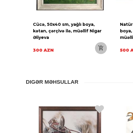
ağlı
Cücə, 50x40 sm, yağlı boya,
Natür
, müəllif
kətan, çərçivə ilə, müəllif Nigar
boya,
Əliyeva
müəll
300 AZN
500 
DIGƏR MƏHSULLAR