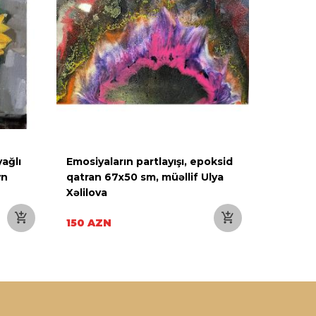
ağlı
Emosiyaların partlayışı, epoksid
Dörd möv
yn
qatran 67x50 sm, müəllif Ulya
çərçivə 
Xəlilova
Tağıyev
150 AZN
60 AZN