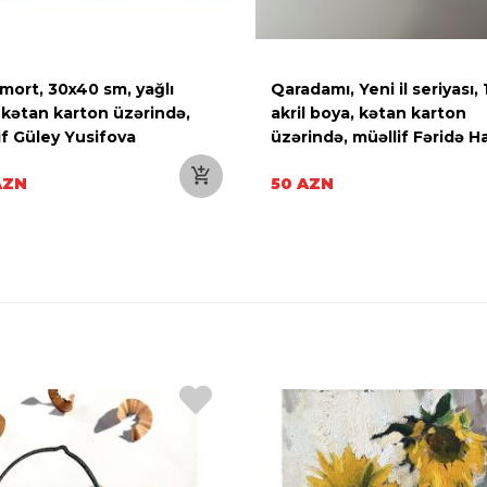
mort, 30x40 sm, yağlı
Qaradamı, Yeni il seriyası, 
 kətan karton üzərində,
akril boya, kətan karton
if Güley Yusifova
üzərində, müəllif Fəridə H
AZN
50 AZN