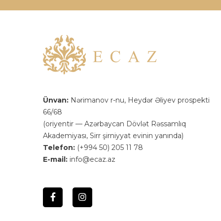
Ünvan:
Nərimanov r-nu, Heydər Əliyev prospekti
66/68
(oriyentir — Azərbaycan Dövlət Rəssamlıq
Akademiyası, Sirr şirniyyat evinin yanında)
Telefon:
(+994 50) 205 11 78
E-mail:
info@ecaz.az