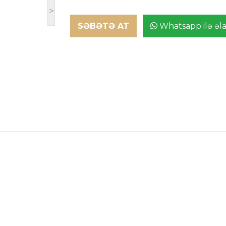
>
SƏBƏTƏ AT
Whatsapp ilə əl