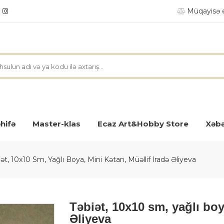
Müqayisə 
hifə
Master-klas
Ecaz Art&Hobby Store
Xəbə
ət, 10x10 Sm, Yağlı Boya, Mini Kətan, Müəllif İradə Əliyeva
Təbiət, 10x10 sm, yağlı boy
Əliyeva