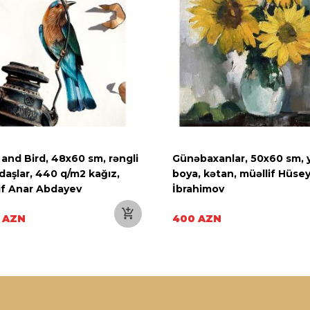
and Bird, 48x60 sm, rəngli
Günəbaxanlar, 50x60 sm, y
daşlar, 440 q/m2 kağız,
boya, kətan, müəllif Hüse
if Anar Abdayev
İbrahimov
 AZN
400 AZN