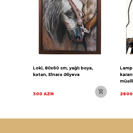
traj A3
Loki, 80x60 sm, yağlı boya,
Lamp 
l
kətan, Elnarə Əliyeva
karan
müəll
300 AZN
2800