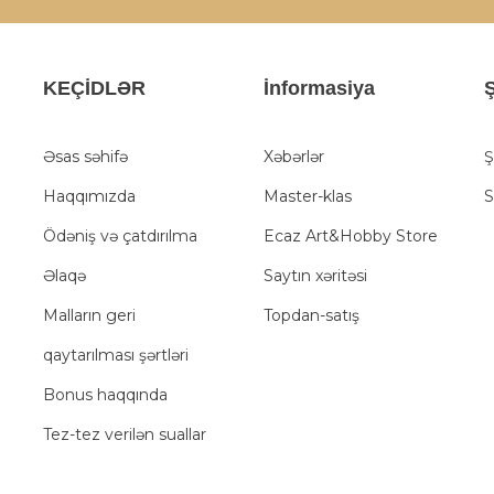
KEÇİDLƏR
İnformasiya
Ş
Əsas səhifə
Xəbərlər
Ş
Haqqımızda
Master-klas
S
Ödəniş və çatdırılma
Ecaz Art&Hobby Store
Əlaqə
Saytın xəritəsi
Malların geri
Topdan-satış
qaytarılması şərtləri
Bonus haqqında
Tez-tez verilən suallar