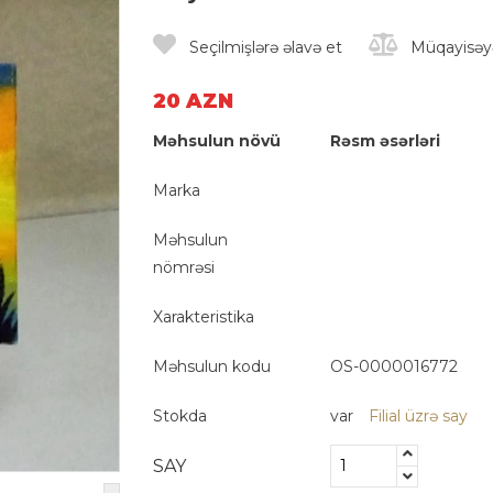
Seçilmişlərə əlavə et
Müqayisəyə
20 AZN
Məhsulun növü
Rəsm əsərləri
Marka
Məhsulun
nömrəsi
Xarakteristika
Məhsulun kodu
OS-0000016772
Stokda
var
Filial üzrə say
SAY