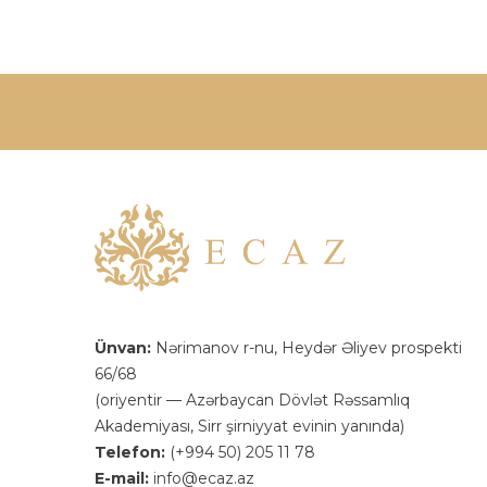
Ünvan:
Nərimanov r-nu, Heydər Əliyev prospekti
66/68
(oriyentir — Azərbaycan Dövlət Rəssamlıq
Akademiyası, Sirr şirniyyat evinin yanında)
Telefon:
(+994 50) 205 11 78
E-mail:
info@ecaz.az