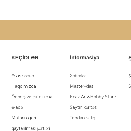
KEÇİDLƏR
İnformasiya
Ş
Əsas səhifə
Xəbərlər
Ş
Haqqımızda
Master-klas
S
Ödəniş və çatdırılma
Ecaz Art&Hobby Store
Əlaqə
Saytın xəritəsi
Malların geri
Topdan-satış
qaytarılması şərtləri