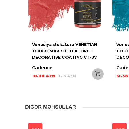
NETIAN
Venesiya ştukaturu VENETIAN
Venes
RED
TOUCH MARBLE TEXTURED
TOUC
VT-13
DECORATIVE COATING VT-07
DECO
FIRE RED 250ML
BUTT
Cadence
Cade
10.08 AZN
12.6 AZN
51.3
DIGƏR MƏHSULLAR