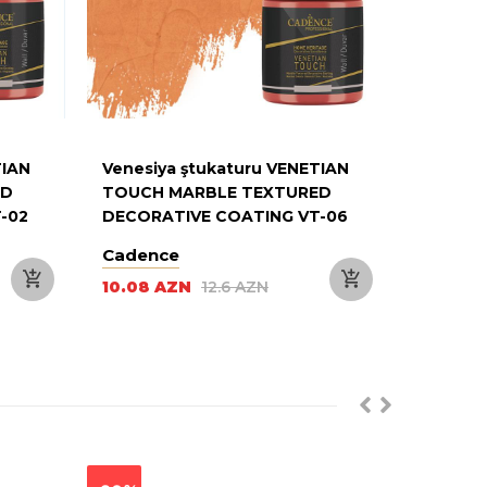
TIAN
Venesiya ştukaturu VENETIAN
Venesiy
ED
TOUCH MARBLE TEXTURED
TOUCH 
-02
DECORATIVE COATING VT-06
DECORA
PUMPKIN 250ML
LIGHT 
Cadence
Cadenc
10.08 AZN
12.6 AZN
10.08 