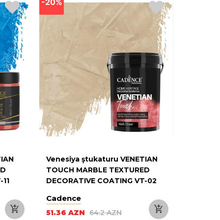
-20%
-20%
TIAN
Venesiya ştukaturu VENETIAN
Venesiy
ED
TOUCH MARBLE TEXTURED
TOUCH 
-11
DECORATIVE COATING VT-02
DECORA
OLD LACE 3KG
CORAL 
Cadence
Cadenc
51.36 AZN
64.2 AZN
10.08 