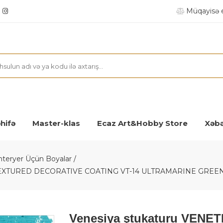
Müqayisə 
hifə
Master-klas
Ecaz Art&Hobby Store
Xəbə
nteryer Üçün Boyalar
 TEXTURED DECORATIVE COATING VT-14 ULTRAMARINE GREE
Venesiya ştukaturu VEN