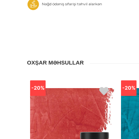
Nəğd ödəniş sifarişi təhvil alarkən
OXŞAR MƏHSULLAR
-20%
-20%