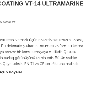
OATING VT-14 ULTRAMARINE
 əlavə et
ksturasını vermək üçün nəzərdə tutulmuş su əsaslı,
r. Bu dekorativ ştukatur, toxuması və forması kelma
staya bənzər bir konsistensiyaya malikdir. Qoxusu
inin parlaq görünüşünü təmin edir. Bütün səthlər
 Qeyri-toksik. EN 71 və CE sertifikatına malikdir.
üçün boyalar