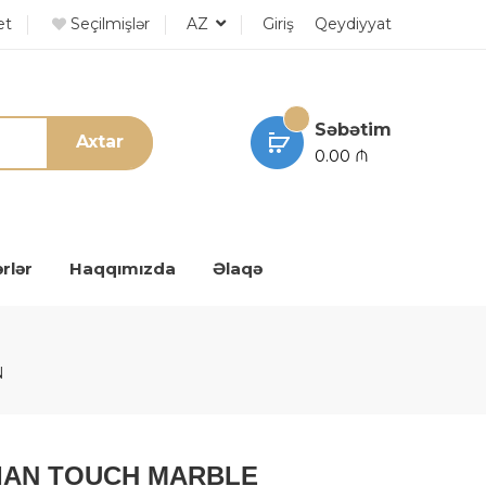
et
Seçilmişlər
AZ
Giriş
Qeydiyyat
Səbətim
Axtar
0.00 ₼
rlər
Haqqımızda
Əlaqə
N
ETIAN TOUCH MARBLE