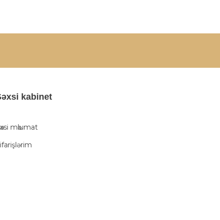
әxsi kabinet
әxsi mәlumat
ifarişlərim