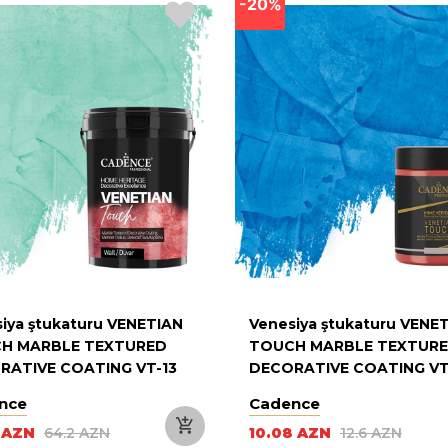
-20%
iya ştukaturu VENETIAN
Venesiya ştukaturu VENE
H MARBLE TEXTURED
TOUCH MARBLE TEXTUR
RATIVE COATING VT-13
DECORATIVE COATING VT
 MINT GREEN 3KG
ROYAL BLUE 250ML
nce
Cadence
6 AZN
64.2 AZN
10.08 AZN
12.6 AZN