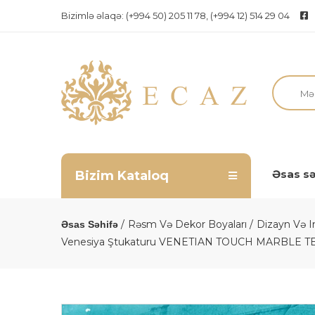
Bizimlə əlaqə:
(+994 50) 205 11 78, (+994 12) 514 29 04
Əsas sə
Bizim Kataloq
Rəsm Və Dekor Boyaları
Dizayn Və I
Əsas Səhifə
Venesiya Ştukaturu VENETIAN TOUCH MARBLE