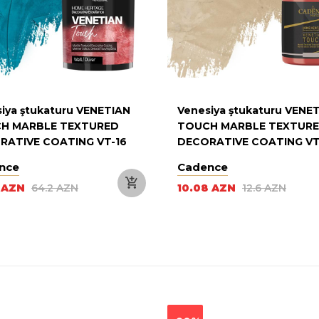
iya ştukaturu VENETIAN
Venesiya ştukaturu VENE
H MARBLE TEXTURED
TOUCH MARBLE TEXTUR
RATIVE COATING VT-16
DECORATIVE COATING VT
ERFLY BLUE 3KG
OLD LACE 250ML
nce
Cadence
6 AZN
64.2 AZN
10.08 AZN
12.6 AZN