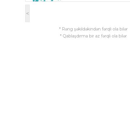
<
* Rəng şəkildəkindən fərqli ola bilər
* Qablaşdırma bir az fərqli ola bilər