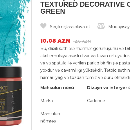
TEXTURED DECORATIVE C
GREEN
Seçilmişlərə əlavə et
Müqayisəyə
10.08 AZN
12.6 AZN
Bu, daxili səthlərə mərmər görünüşünü və te
akril emulsiya əsaslı divar və tavan örtüyüdü
və ya spatula ilə verilən parlaq bir finişlə pa
yoxdur və davamlılığı yüksəkdir. Tətbiq səth
hamar, yağ və tozdan təmiz və quru olmalıdır.
Məhsulun növü
Dizayn və interyer 
Marka
Cadence
Məhsulun
nömrəsi