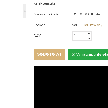
Xarakteristika
>
Məhsulun kodu
OS-0000018642
Stokda
var
Filial üzrə say
SAY
SƏBƏTƏ AT
Whatsapp ilə əl