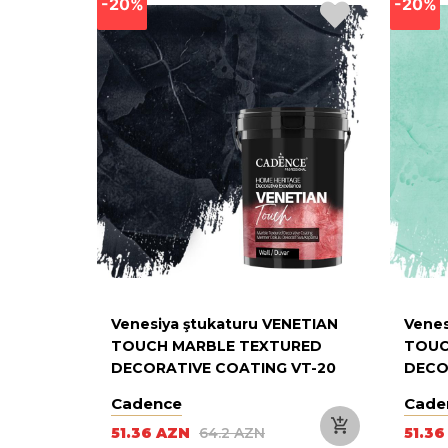
-20%
-20%
NETIAN
Venesiya ştukaturu VENETIAN
Venes
RED
TOUCH MARBLE TEXTURED
TOUC
VT-08
DECORATIVE COATING VT-20
DECO
BLACK 3 KG
LIGHT
Cadence
Cade
51.36 AZN
64.2 AZN
51.3