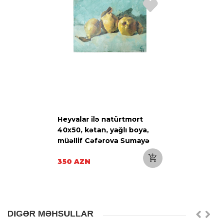
Heyvalar ilə natürtmort
40x50, kətan, yağlı boya,
müəllif Cəfərova Sumayə
350 AZN
DIGƏR MƏHSULLAR