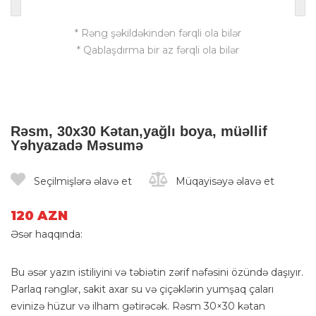
* Rəng şəkildəkindən fərqli ola bilər
* Qablaşdırma bir az fərqli ola bilər
Rəsm, 30x30 Kətan,yağlı boya, müəllif
Yəhyazadə Məsumə
Seçilmişlərə əlavə et
Müqayisəyə əlavə et
120 AZN
Əsər haqqında:
Bu əsər yazın istiliyini və təbiətin zərif nəfəsini özündə daşıyır.
Parlaq rənglər, sakit axar su və çiçəklərin yumşaq çaları
evinizə hüzur və ilham gətirəcək. Rəsm 30×30 kətan