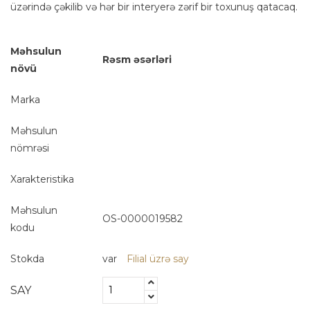
üzərində çəkilib və hər bir interyerə zərif bir toxunuş qatacaq.
Məhsulun
Rəsm əsərləri
növü
Marka
Məhsulun
nömrəsi
Xarakteristika
Məhsulun
OS-0000019582
kodu
Stokda
var
Filial üzrə say
SAY