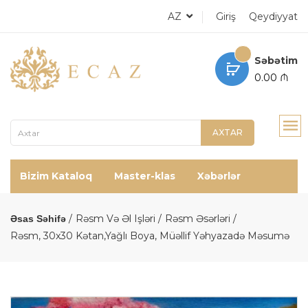
AZ
Giriş
Qeydiyyat
Səbətim
0.00 ₼
AXTAR
Bizim Kataloq
Master-klas
Xəbərlər
Rəsm Və Əl Işləri
Rəsm Əsərləri
Əsas Səhifə
Rəsm, 30x30 Kətan,yağlı Boya, Müəllif Yəhyazadə Məsumə