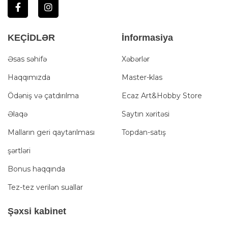
KEÇİDLƏR
İnformasiya
Əsas səhifə
Xəbərlər
Haqqımızda
Master-klas
Ödəniş və çatdırılma
Ecaz Art&Hobby Store
Əlaqə
Saytın xəritəsi
Malların geri qaytarılması
Topdan-satış
şərtləri
Bonus haqqında
Tez-tez verilən suallar
Şәxsi kabinet