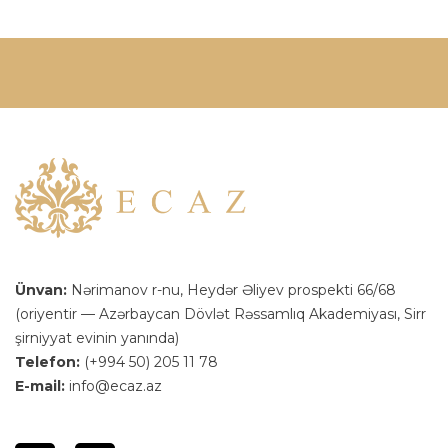
Ünvan:
Nərimanov r-nu, Heydər Əliyev prospekti 66/68
(oriyentir — Azərbaycan Dövlət Rəssamlıq Akademiyası, Sirr
şirniyyat evinin yanında)
Telefon:
(+994 50) 205 11 78
E-mail:
info@ecaz.az