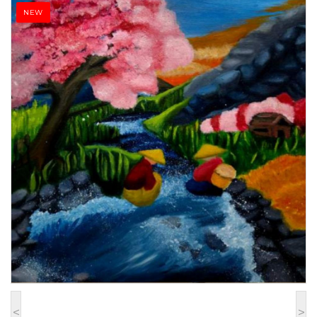
NEW
<
>