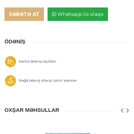
SƏBƏTƏ AT
Whatsapp ilə əlaqə
ÖDƏNİŞ
Kartla ödəniş saytdan
Nəğd ödəniş sifarişi təhvil alarkən
OXŞAR MƏHSULLAR