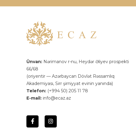
Ünvan:
Nərimanov r-nu, Heydər Əliyev prospekti
66/68
(oriyentir — Azərbaycan Dövlət Rəssamlıq
Akademiyası, Sirr şirniyyat evinin yanında)
Telefon:
(+994 50) 205 11 78
E-mail:
info@ecaz.az