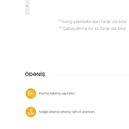
<
* Rəng şəkildəkindən fərqli ola bilər
* Qablaşdırma bir az fərqli ola bilər
ÖDƏNİŞ
Kartla ödəniş saytdan
Nəğd ödəniş sifarişi təhvil alarkən