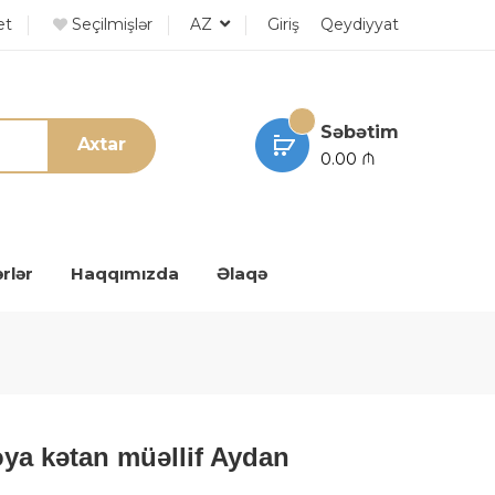
et
Seçilmişlər
AZ
Giriş
Qeydiyyat
Səbətim
Axtar
0.00 ₼
rlər
Haqqımızda
Əlaqə
oya kətan müəllif Aydan