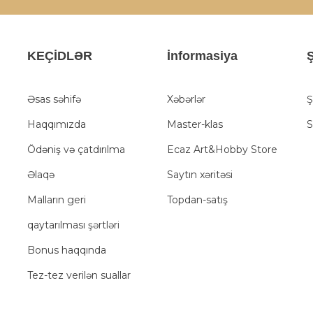
KEÇİDLƏR
İnformasiya
Ş
Əsas səhifə
Xəbərlər
Ş
Haqqımızda
Master-klas
S
Ödəniş və çatdırılma
Ecaz Art&Hobby Store
Əlaqə
Saytın xəritəsi
Malların geri
Topdan-satış
qaytarılması şərtləri
Bonus haqqında
Tez-tez verilən suallar