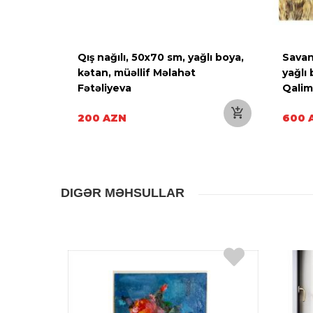
i, 55x80
Qış nağılı, 50x70 sm, yağlı boya,
Savan
 müəllif
kətan, müəllif Məlahət
yağlı 
Fətəliyeva
Qali
200 AZN
600 
DIGƏR MƏHSULLAR