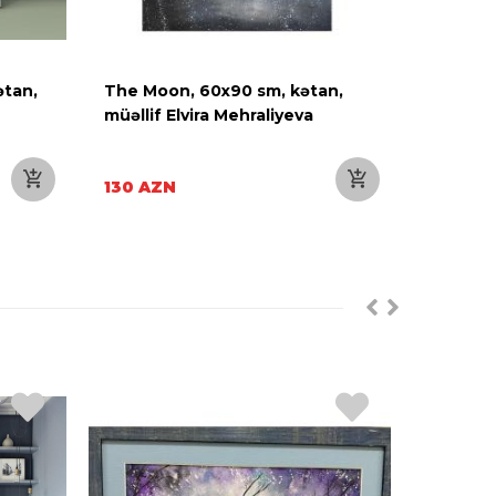
ətan,
The Moon, 60x90 sm, kətan,
Natürmo
müəllif Elvira Mehraliyeva
texnika 
Davud 
130 AZN
350 AZ