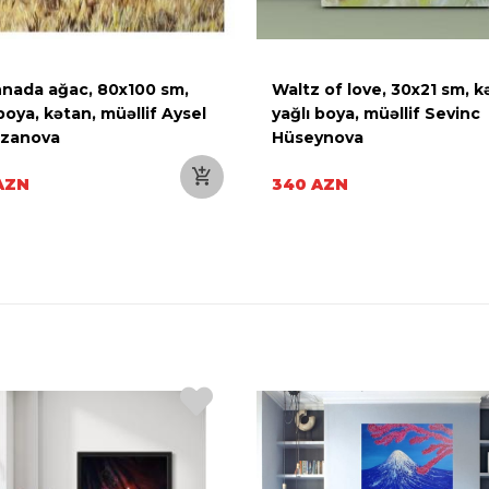
nada ağac, 80x100 sm,
Waltz of love, 30x21 sm, k
boya, kətan, müəllif Aysel
yağlı boya, müəllif Sevinc
mzanova
Hüseynova
AZN
340 AZN