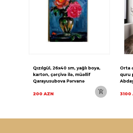
 kətan,
Qızılgül, 26x40 sm, yağlı boya,
Orta 
 Məcidli
karton, çərçivə ilə, müəllif
quru 
Qarayusubova Pərvanə
Abda
200 AZN
3100