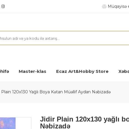
Müqayisə 
hifə
Master-klas
Ecaz Art&Hobby Store
Xəbə
ir Plain 120x130 Yağlı Boya Kətan Müəllif Aydan Nəbizadə
Jidir Plain 120x130 yağlı b
Nəbizadə