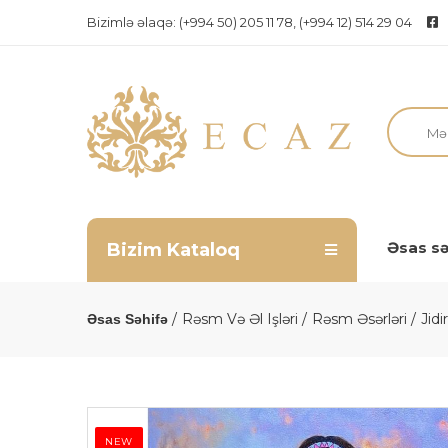
Bizimlə əlaqə:
(+994 50) 205 11 78, (+994 12) 514 29 04
Əsas sə
Bizim Kataloq
Rəsm Və Əl Işləri
Rəsm Əsərləri
Jid
Əsas Səhifə
NEW