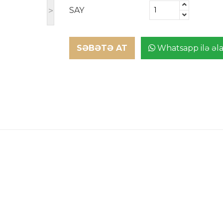
>
SAY
SƏBƏTƏ AT
Whatsapp ilə əl