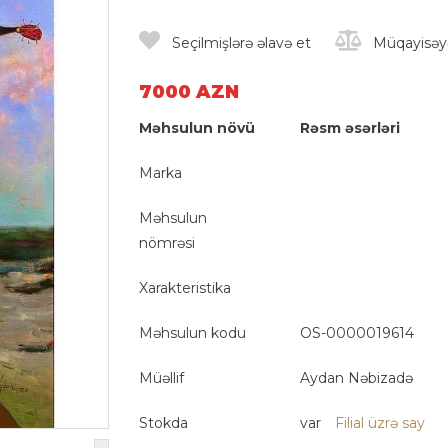
Seçilmişlərə əlavə et
Müqayisəyə
7000 AZN
Məhsulun növü
Rəsm əsərləri
Marka
Məhsulun
nömrəsi
Xarakteristika
Məhsulun kodu
OS-0000019614
Müəllif
Aydan Nəbizadə
Stokda
var
Filial üzrə say