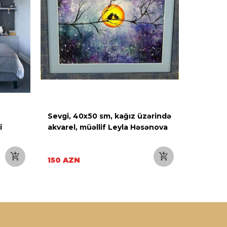
Sevgi, 40x50 sm, kağız üzərində
Okeanın
i
akvarel, müəllif Leyla Həsənova
akril 70
150 AZN
1500 A