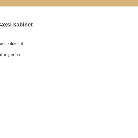
әxsi kabinet
әxsi mәlumat
ifarişlərim