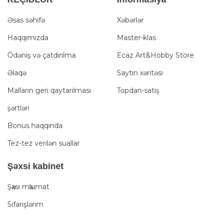
Əsas səhifə
Xəbərlər
Haqqımızda
Master-klas
Ödəniş və çatdırılma
Ecaz Art&Hobby Store
Əlaqə
Saytın xəritəsi
Malların geri qaytarılması
Topdan-satış
şərtləri
Bonus haqqında
Tez-tez verilən suallar
Şәxsi kabinet
Şәxsi mәlumat
Sifarişlərim