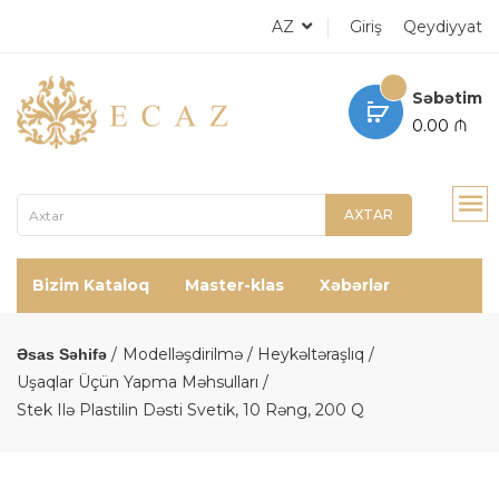
AZ
Giriş
Qeydiyyat
Səbətim
0.00 ₼
AXTAR
Bizim Kataloq
Master-klas
Xəbərlər
Modelləşdirilmə / Heykəltəraşlıq
Əsas Səhifə
Uşaqlar Üçün Yapma Məhsulları
Stek Ilə Plastilin Dəsti Svetik, 10 Rəng, 200 Q