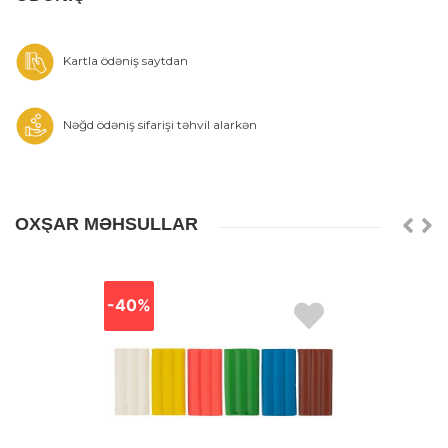
Kartla ödəniş saytdan
Nəğd ödəniş sifarişi təhvil alarkən
OXŞAR MƏHSULLAR
-40%