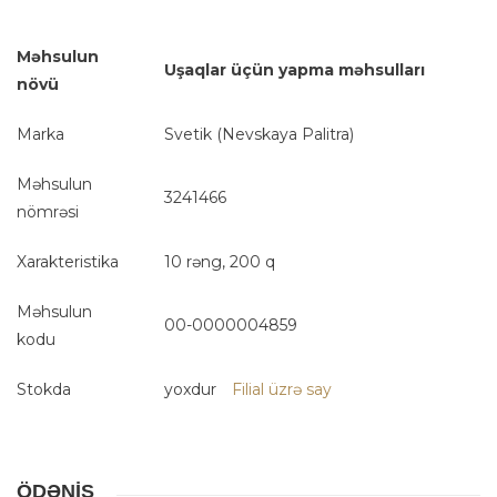
Məhsulun
Uşaqlar üçün yapma məhsulları
növü
Marka
Svetik (Nevskaya Palitra)
Məhsulun
3241466
nömrəsi
Xarakteristika
10 rəng, 200 q
Məhsulun
00-0000004859
kodu
Stokda
yoxdur
Filial üzrə say
ÖDƏNİŞ