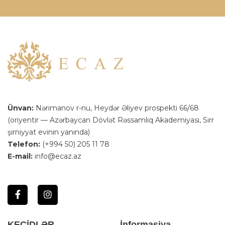
Ünvan:
Nərimanov r-nu, Heydər Əliyev prospekti 66/68
(oriyentir — Azərbaycan Dövlət Rəssamlıq Akademiyası, Sirr
şirniyyat evinin yanında)
Telefon:
(+994 50) 205 11 78
E-mail:
info@ecaz.az
KEÇİDLƏR
İnformasiya