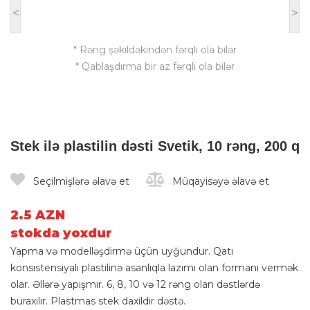
<
>
* Rəng şəkildəkindən fərqli ola bilər
* Qablaşdırma bir az fərqli ola bilər
Stek ilə plastilin dəsti Svetik, 10 rəng, 200 q
Seçilmişlərə əlavə et
Müqayisəyə əlavə et
2.5 AZN
stokda yoxdur
Yapma və modelləşdirmə üçün uyğundur. Qatı
konsistensiyalı plastilinə asanlıqla lazımı olan formanı vermək
olar. Əllərə yapışmır. 6, 8, 10 və 12 rəng olan dəstlərdə
buraxılır. Plastmas stek daxildir dəstə.